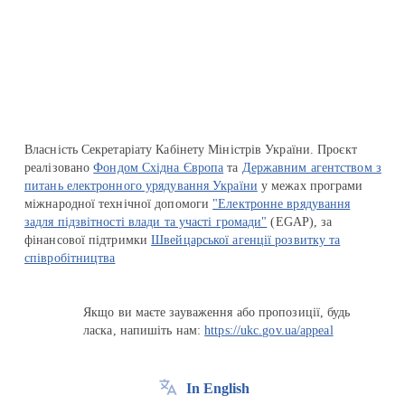
Перейти на сайт Ukraine.ua
Власність Секретаріату Кабінету Міністрів України. Проєкт
реалізовано
Фондом Східна Європа
та
Державним агентством з
питань електронного урядування України
у межах програми
міжнародної технічної допомоги
"Електронне врядування
задля підзвітності влади та участі громади"
(EGAP), за
фінансової підтримки
Швейцарської агенції розвитку та
співробітництва
Якщо ви маєте зауваження або пропозиції, будь
ласка, напишіть нам:
https://ukc.gov.ua/appeal
In English