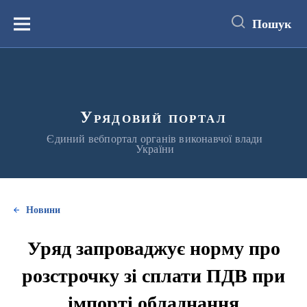
до
основного
Пошук
вмісту
Меню
Урядовий портал
Єдиний вебпортал органів виконавчої влади
України
Новини
Уряд запроваджує норму про
розстрочку зі сплати ПДВ при
імпорті обладнання