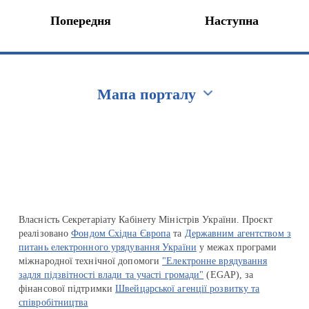
Попередня
Наступна
Мапа порталу
Перейти на сайт Ukraine.ua
Власність Секретаріату Кабінету Міністрів України. Проєкт
реалізовано
Фондом Східна Європа
та
Державним агентством з
питань електронного урядування України
у межах програми
міжнародної технічної допомоги
"Електронне врядування
задля підзвітності влади та участі громади"
(EGAP), за
фінансової підтримки
Швейцарської агенції розвитку та
співробітництва