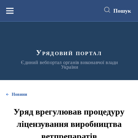
до
основного
Пошук
вмісту
Меню
Урядовий портал
Єдиний вебпортал органів виконавчої влади
України
Новини
Уряд врегулював процедуру
ліцензування виробництва
ветпрепаратів