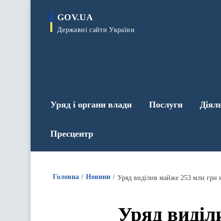
до
основного
GOV.UA
вмісту
Державні сайти України
Уряд і органи влади
Послуги
Діял
Пресцентр
Головна
Новини
Уряд виділив майже 253 млн грн 
Уряд виділ