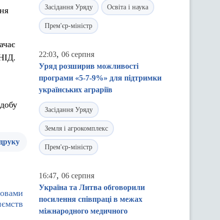
Засідання Уряду
Освіта і наука
ння
Прем'єр-міністр
ачає
,
22:03
06 серпня
НІД.
Уряд розширив можливості
програми «5-7-9%» для підтримки
українських аграріїв
 добу
Засідання Уряду
Земля і агрокомплекс
 друку
Прем'єр-міністр
,
16:47
06 серпня
Україна та Литва обговорили
ловами
посилення співпраці в межах
иємств
міжнародного медичного