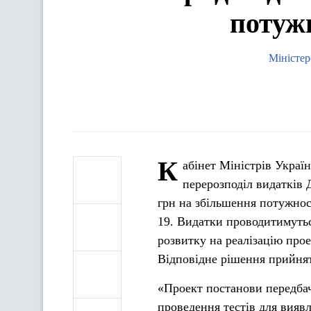
потуж
Міністер
К
абінет Міністрів Украї
перерозподіл видатків
грн на збільшення потужнос
19. Видатки проводитимутьс
розвитку на реалізацію про
Відповідне рішення прийнят
«Проект постанови передбач
проведення тестів для вияв