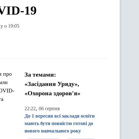
VID-19
у о 19:05
и про
За темами:
млн
«Засідання Уряду»,
COVID-
«Охорона здоров'я»
та
,
22:22
06 серпня
До 1 вересня всі заклади освіти
мають бути повністю готові до
нового навчального року