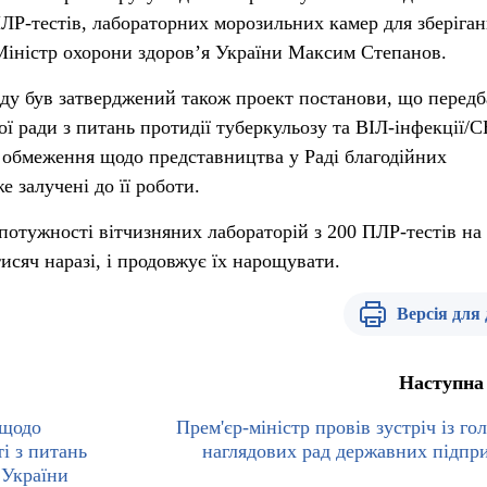
ПЛР-тестів, лабораторних морозильних камер для зберіга
Міністр охорони здоров’я України Максим Степанов.
ряду був затверджений також проект постанови, що передб
ї ради з питань протидії туберкульозу та ВІЛ-інфекції/С
 обмеження щодо представництва у Раді благодійних
е залучені до її роботи.
отужності вітчизняних лабораторій з 200 ПЛР-тестів на
тисяч наразі, і продовжує їх нарощувати.
Версія для
Наступна
 щодо
Прем'єр-міністр провів зустріч із го
і з питань
наглядових рад державних підпр
 України