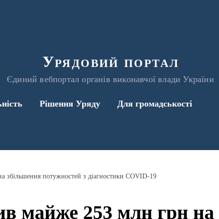
Урядовий портал
Єдиний вебпортал органів виконавчої влади України
ьність
Рішення Уряду
Для громадськості
на збільшення потужностей з діагностики COVID-19
ив майже 253 млн грн на