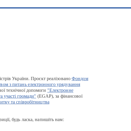
істрів України. Проєкт реалізовано
Фондом
вом з питань електронного урядування
ої технічної допомоги
"Електронне
та участі громади"
(EGAP), за фінансової
итку та співробітництва
иції, будь ласка, напишіть нам: