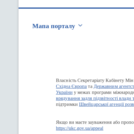
Мапа порталу
Перейти на сайт Ukraine.ua
Власність Секретаріату Кабінету Мін
Східна Європа
та
Державним агентст
України
у межах програми міжнародн
врядування задля підзвітності влади 
підтримки
Швейцарської агенції розв
Якщо ви маєте зауваження або пропоз
https://ukc.gov.ua/appeal