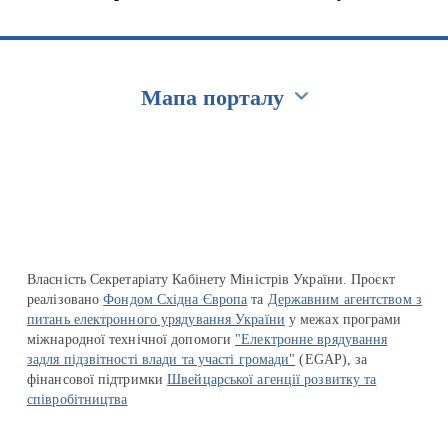
Мапа порталу
Перейти на сайт Ukraine.ua
Власність Секретаріату Кабінету Міністрів України. Проєкт
реалізовано
Фондом Східна Європа
та
Державним агентством з
питань електронного урядування України
у межах програми
міжнародної технічної допомоги
"Електронне врядування
задля підзвітності влади та участі громади"
(EGAP), за
фінансової підтримки
Швейцарської агенції розвитку та
співробітництва