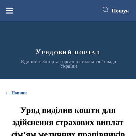
до
основного
Пошук
вмісту
Меню
Урядовий портал
Єдиний вебпортал органів виконавчої влади
України
Новини
Уряд виділив кошти для
здійснення страхових виплат
сім’ям медичних працівників