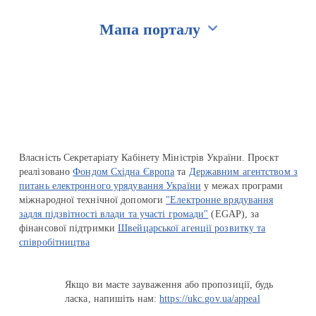
Мапа порталу
Перейти на сайт Ukraine.ua
Власність Секретаріату Кабінету Міністрів України. Проєкт
реалізовано
Фондом Східна Європа
та
Державним агентством з
питань електронного урядування України
у межах програми
міжнародної технічної допомоги
"Електронне врядування
задля підзвітності влади та участі громади"
(EGAP), за
фінансової підтримки
Швейцарської агенції розвитку та
співробітництва
Якщо ви маєте зауваження або пропозиції, будь
ласка, напишіть нам:
https://ukc.gov.ua/appeal