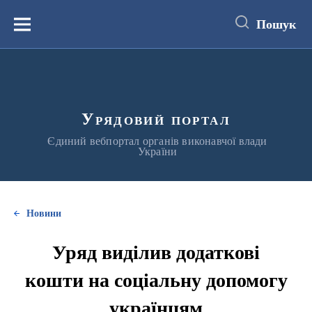
до
основного
Пошук
вмісту
Меню
Урядовий портал
Єдиний вебпортал органів виконавчої влади
України
Новини
Уряд виділив додаткові
кошти на соціальну допомогу
українцям