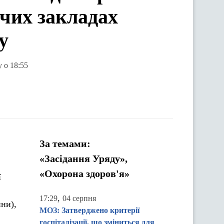
ячих закладах
у
 о 18:55
За темами:
«Засідання Уряду»,
«Охорона здоров'я»
ї
,
17:29
04 серпня
ни),
МОЗ: Затверджено критерії
госпіталізації, що зміниться для