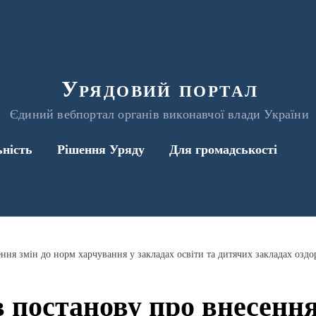
Урядовий портал
Єдиний вебпортал органів виконавчої влади України
ьність
Рішення Уряду
Для громадськості
 постанову про внесення