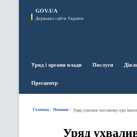
до
основного
GOV.UA
вмісту
Державні сайти України
Уряд і органи влади
Послуги
Діял
Пресцентр
Головна
Новини
Уряд ухвалив