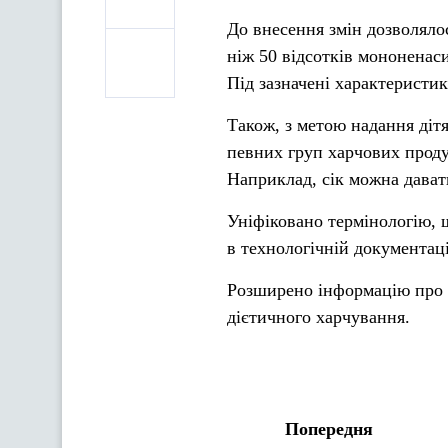
До внесення змін дозволяло
ніж 50 відсотків мононенас
Під зазначені характеристи
Також, з метою надання діт
певних груп харчових проду
Наприклад, сік можна давати
Уніфіковано термінологію, 
в технологічній документаці
Розширено інформацію про х
дієтичного харчування.
Попередня