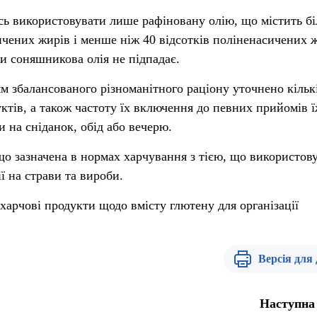
сь використовувати лише рафіновану олію, що містить б
ичених жирів і менше ніж 40 відсотків поліненасичених ж
ки соняшникова олія не підпадає.
ям збалансованого різноманітного раціону уточнено кільк
ктів, а також частоту їх включення до певних прийомів ї
 на сніданок, обід або вечерю.
що зазначена в нормах харчування з тією, що використов
ї на страви та вироби.
арчові продукти щодо вмісту глютену для організації
Версія для
Наступна