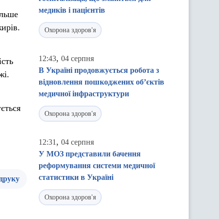
медиків і пацієнтів
ільше
ирів.
Охорона здоров'я
,
12:43
04 серпня
ість
В Україні продовжується робота з
жі.
відновлення пошкоджених об’єктів
медичної інфраструктури
ується
Охорона здоров'я
,
12:31
04 серпня
У МОЗ представили бачення
реформування системи медичної
статистики в Україні
 друку
Охорона здоров'я