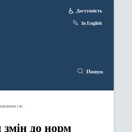
Доступність
In English
Пошук
Уряд ухвалив постанову про внесення змін до норм харчування у закладах освіти та дитячих закладах оздоровлення і відпочинку
 змін до норм