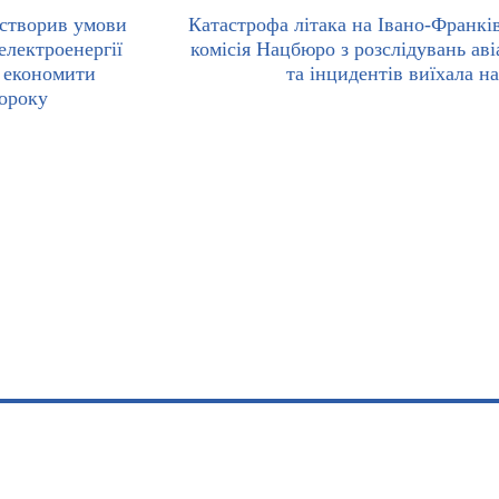
 створив умови
Катастрофа літака на Івано-Франкі
електроенергії
комісія Нацбюро з розслідувань аві
ь економити
та інцидентів виїхала на
щороку