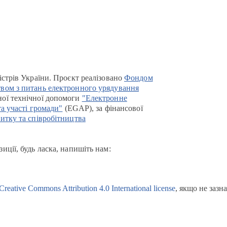
істрів України. Проєкт реалізовано
Фондом
вом з питань електронного урядування
ої технічної допомоги
"Електронне
та участі громади"
(EGAP), за фінансової
итку та співробітництва
иції, будь ласка, напишіть нам:
Creative Commons Attribution 4.0 International license
, якщо не зазн