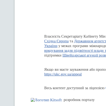
Перейти на сайт Ukraine.ua
Власність Секретаріату Кабінету Мін
Східна Європа
та
Державним агентст
України
у межах програми міжнародн
врядування задля підзвітності влади 
підтримки
Швейцарської агенції розв
Якщо ви маєте зауваження або пропоз
https://ukc.gov.ua/appeal
Весь контент доступний за ліцензією
розробник порталу