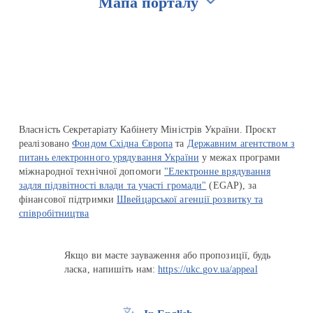
Мапа порталу
Перейти на сайт Ukraine.ua
Власність Секретаріату Кабінету Міністрів України. Проєкт
реалізовано
Фондом Східна Європа
та
Державним агентством з
питань електронного урядування України
у межах програми
міжнародної технічної допомоги
"Електронне врядування
задля підзвітності влади та участі громади"
(EGAP), за
фінансової підтримки
Швейцарської агенції розвитку та
співробітництва
Якщо ви маєте зауваження або пропозиції, будь
ласка, напишіть нам:
https://ukc.gov.ua/appeal