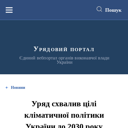
до
основного
Пошук
вмісту
Меню
Урядовий портал
Єдиний вебпортал органів виконавчої влади
України
Новини
Уряд схвалив цілі
кліматичної політики
України до 2030 року