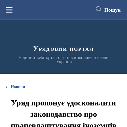
до
основного
Пошук
вмісту
Меню
Урядовий портал
Єдиний вебпортал органів виконавчої влади
України
Новини
Уряд пропонує удосконалити
законодавство про
працевлаштування іноземців