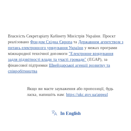
Власність Секретаріату Кабінету Міністрів України. Проєкт
реалізовано
Фондом Східна Європа
та
Державним агентством з
питань електронного урядування України
у межах програми
міжнародної технічної допомоги
"Електронне врядування
задля підзвітності влади та участі громади"
(EGAP), за
фінансової підтримки
Швейцарської агенції розвитку та
співробітництва
Якщо ви маєте зауваження або пропозиції, будь
ласка, напишіть нам:
https://ukc.gov.ua/appeal
In English