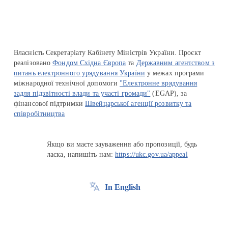
Власність Секретаріату Кабінету Міністрів України. Проєкт
реалізовано
Фондом Східна Європа
та
Державним агентством з
питань електронного урядування України
у межах програми
міжнародної технічної допомоги
"Електронне врядування
задля підзвітності влади та участі громади"
(EGAP), за
фінансової підтримки
Швейцарської агенції розвитку та
співробітництва
Якщо ви маєте зауваження або пропозиції, будь
ласка, напишіть нам:
https://ukc.gov.ua/appeal
In English