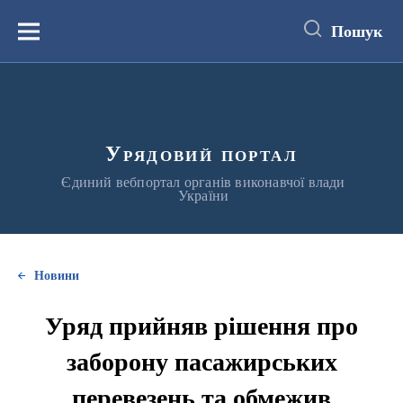
до
основного
Пошук
вмісту
Меню
Урядовий портал
Єдиний вебпортал органів виконавчої влади
України
Новини
Уряд прийняв рішення про
заборону пасажирських
перевезень та обмежив