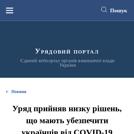
до
основного
Пошук
вмісту
Меню
Урядовий портал
Єдиний вебпортал органів виконавчої влади
України
Новини
Уряд прийняв низку рішень,
що мають убезпечити
українців від COVID-19