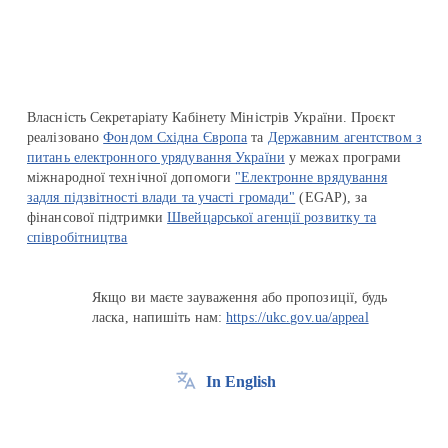
Власність Секретаріату Кабінету Міністрів України. Проєкт
реалізовано
Фондом Східна Європа
та
Державним агентством з
питань електронного урядування України
у межах програми
міжнародної технічної допомоги
"Електронне врядування
задля підзвітності влади та участі громади"
(EGAP), за
фінансової підтримки
Швейцарської агенції розвитку та
співробітництва
Якщо ви маєте зауваження або пропозиції, будь
ласка, напишіть нам:
https://ukc.gov.ua/appeal
In English