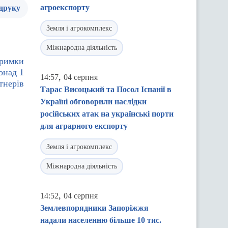
агроекспорту
 друку
Земля і агрокомплекс
Міжнародна діяльність
тримки
онад 1
,
14:57
04 серпня
тнерів
Тарас Висоцький та Посол Іспанії в
Україні обговорили наслідки
російських атак на українські порти
для аграрного експорту
Земля і агрокомплекс
Міжнародна діяльність
,
14:52
04 серпня
Землевпорядники Запоріжжя
надали населенню більше 10 тис.