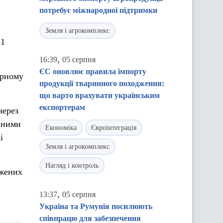
потребує міжнародної підтримки
Земля і агрокомплекс
31
,
16:39
05 серпня
ЄС оновлює правила імпорту
арному
продукції тваринного походження:
що варто врахувати українським
експортерам
через
явними
Економіка
Євроінтеграція
і
Земля і агрокомплекс
Нагляд і контроль
джених
,
13:37
05 серпня
Україна та Румунія посилюють
співпрацю для забезпечення