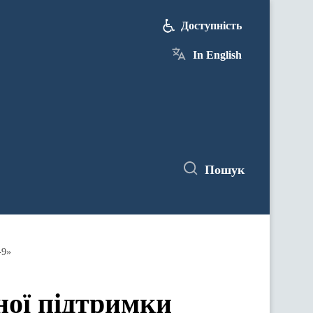
Доступність
In English
Пошук
-9»
ної підтримки