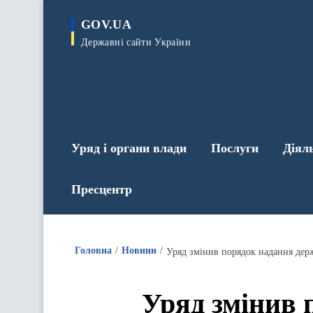
до
основного
GOV.UA
вмісту
Державні сайти України
Уряд і органи влади
Послуги
Діял
Пресцентр
Головна
Новини
Уряд змінив порядок надання дер
Уряд змінив 