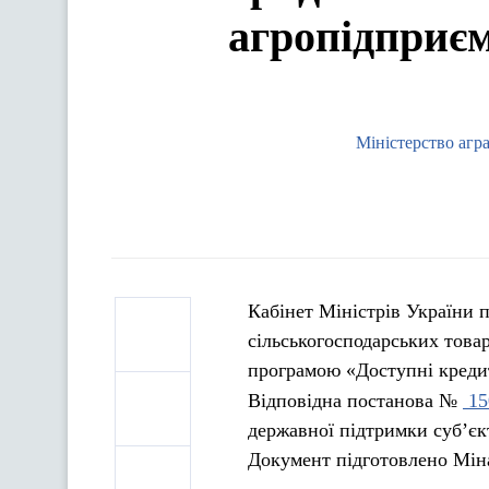
агропідприє
Міністерство агр
Кабінет Міністрів України 
сільськогосподарських това
програмою «Доступні кредит
Відповідна постанова №
15
державної підтримки суб’єк
Документ підготовлено Мін