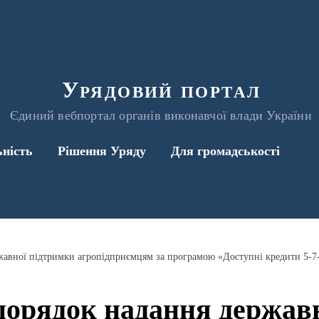
Урядовий портал
Єдиний вебпортал органів виконавчої влади України
ьність
Рішення Уряду
Для громадськості
жавної підтримки агропідприємцям за програмою «Доступні кредити 5-7
порядок надання держав