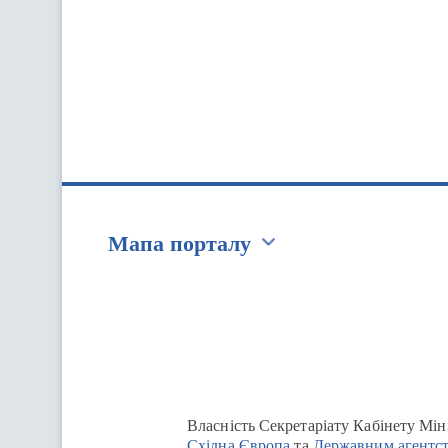
Мапа порталу
Перейти на сайт Ukraine.ua
Власність Секретаріату Кабінету Мін
Східна Європа
та
Державним агентст