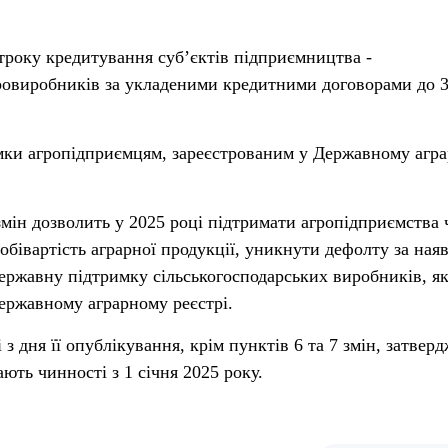
строку кредитування суб’єктів підприємництва -
ровиробників за укладеними кредитними договорами до 
имки агропідприємцям, зареєстрованим у Державному агр
змін дозволить у 2025 році підтримати агропідприємства 
обівартість аграрної продукції, уникнути дефолту за на
ержавну підтримку сільськогосподарських виробників, як
ержавному аграрному реєстрі.
з дня її опублікування, крім пунктів 6 та 7 змін, затвер
ють чинності з 1 січня 2025 року.