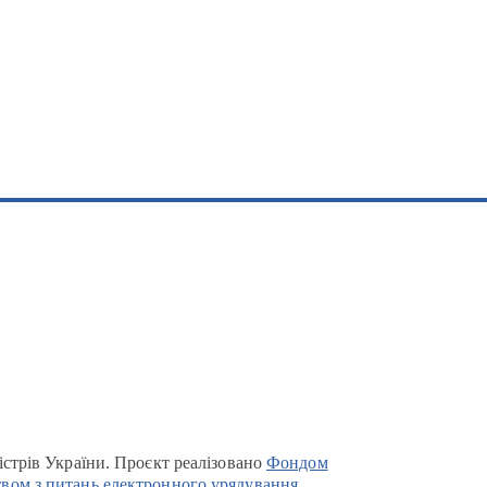
істрів України. Проєкт реалізовано
Фондом
вом з питань електронного урядування