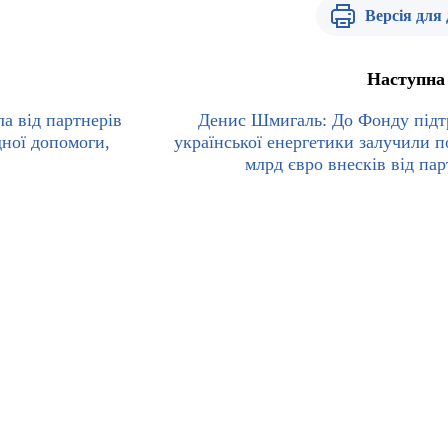
Версія для
Наступна
а від партнерів
Денис Шмигаль: До Фонду під
дної допомоги,
української енергетики залучили п
млрд євро внесків від пар