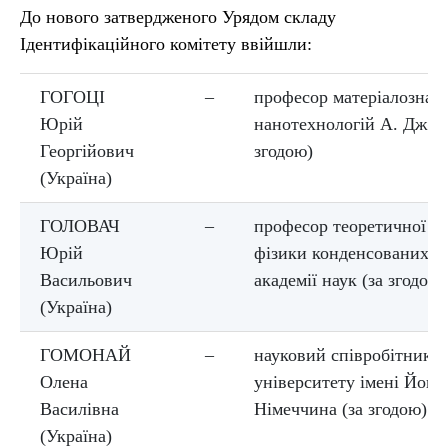
До нового затвердженого Урядом складу
Ідентифікаційного комітету ввійшли:
ГОГОЦІ
–
професор матеріалознавс
Юрій
нанотехнологій А. Дж. 
Георгійович
згодою)
(Україна)
ГОЛОВАЧ
–
професор теоретичної фі
Юрій
фізики конденсованих с
Васильович
академії наук (за згодою)
(Україна)
ГОМОНАЙ
–
науковий співробітник 
Олена
університету імені Йога
Василівна
Німеччина (за згодою)
(Україна)