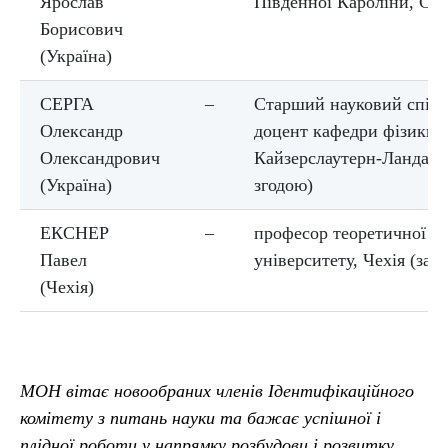
Ярослав
Південної Кароліни, СШ
Борисович
(Україна)
СЕРГА
–
Старший науковий співр
Олександр
доцент кафедри фізики 
Олександрович
Кайзерслаутерн-Ландау, 
(Україна)
згодою)
ЕКСНЕР
–
професор теоретичної ф
Павел
університету, Чехія (за 
(Чехія)
МОН вітає новообраних членів Ідентифікаційного
комітету з питань науки та бажає успішної і
плідної роботи у напрямку розбудови і розвитку