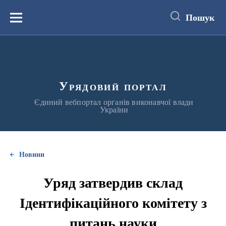
до
основного
Пошук
вмісту
Меню
Урядовий портал
Єдиний вебпортал органів виконавчої влади
України
Новини
Уряд затвердив склад
Ідентифікаційного комітету з
питань науки