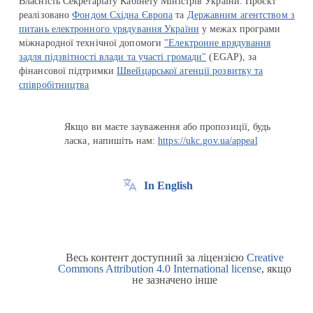
Власність Секретаріату Кабінету Міністрів України. Проєкт
реалізовано
Фондом Східна Європа
та
Державним агентством з
питань електронного урядування України
у межах програми
міжнародної технічної допомоги
"Електронне врядування
задля підзвітності влади та участі громади"
(EGAP), за
фінансової підтримки
Швейцарської агенції розвитку та
співробітництва
Якщо ви маєте зауваження або пропозиції, будь
ласка, напишіть нам:
https://ukc.gov.ua/appeal
In English
Весь контент доступний за ліцензією
Creative
Commons Attribution 4.0 International license
, якщо
не зазначено інше