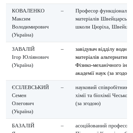
КОВАЛЕНКО
–
Професор функціональн
Максим
матеріалів Швейцарської
Володимирович
школи Цюріха, Швейцарі
(Україна)
ЗАВАЛІЙ
–
завідувач відділу воднев
Ігор Юліянович
матеріалів альтернативн
(Україна)
Фізико-механічного інст
академії наук (за згодою)
ЄСІЛЕВСЬКИЙ
–
науковий співробітник І
Семен
хімії та біохімії Чеської 
Олегович
(за згодою)
(Україна)
БАЗАЛІЙ
–
асоційований професор 