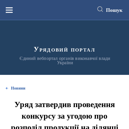
до
основного
Пошук
вмісту
Меню
Урядовий портал
Єдиний вебпортал органів виконавчої влади
України
Новини
Уряд затвердив проведення
конкурсу за угодою про
розподіл продукції на ділянці