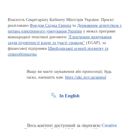
Власність Секретаріату Кабінету Міністрів України. Проєкт
реалізовано
Фондом Східна Європа
та
Державним агентством з
питань електронного урядування України
у межах програми
міжнародної технічної допомоги
"Електронне врядування
задля підзвітності влади та участі громади"
(EGAP), за
фінансової підтримки
Швейцарської агенції розвитку та
співробітництва
Якщо ви маєте зауваження або пропозиції, будь
ласка, напишіть нам:
https://ukc.gov.ua/appeal
In English
Весь контент доступний за ліцензією
Creative