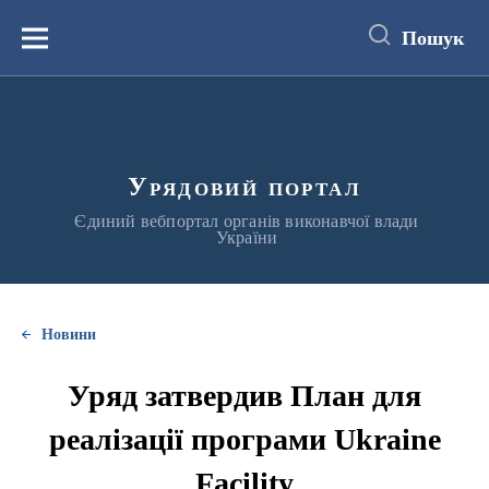
до
основного
Пошук
вмісту
Меню
Урядовий портал
Єдиний вебпортал органів виконавчої влади
України
Новини
Уряд затвердив План для
реалізації програми Ukraine
Facility