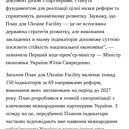
документ разом з партнерами, стануть
фундаментом для реалізації цілої низки реформ та
сприятимуть динамічному розвитку. Зауважу, що
План для Ukraine Facility — це не всеосяжна
державна стратегія розвитку, але виконання
закладених в ньому індикаторів допоможе суттєво
посилити стійкість національної економіки”, —
зазначила Перший віце-прем’єр-міністр — Міністр
економіки України Юлія Свириденко.
Загалом План для Ukraine Facility включає понад
150 індикаторів за 69 напрямками реформ,
виконання яких заплановане на період до 2027
року. План розроблявся в повній синхронізації з
ключовими міжнародними партнерами України. З
огляду на це, передбачені Планом індикатори
частково відповідають вже наявним міжнародним