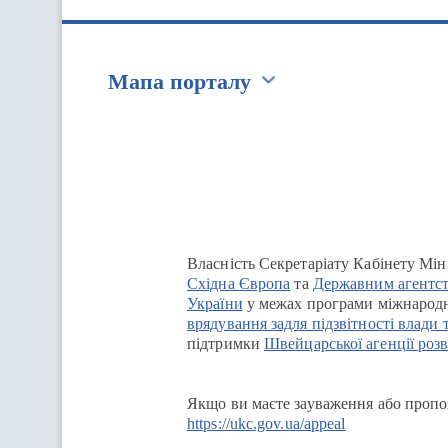
Мапа порталу
Перейти на сайт Ukraine.ua
Власність Секретаріату Кабінету Мін
Східна Європа
та
Державним агентст
України
у межах програми міжнародн
врядування задля підзвітності влади 
підтримки
Швейцарської агенції розв
Якщо ви маєте зауваження або пропоз
https://ukc.gov.ua/appeal