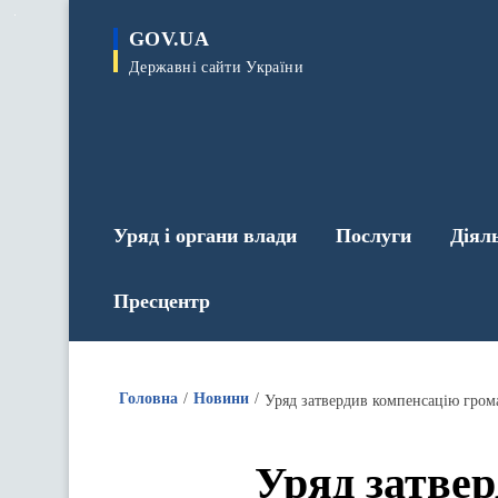
до
основного
GOV.UA
вмісту
Державні сайти України
Уряд і органи влади
Послуги
Діял
Пресцентр
Головна
Новини
Уряд затвер