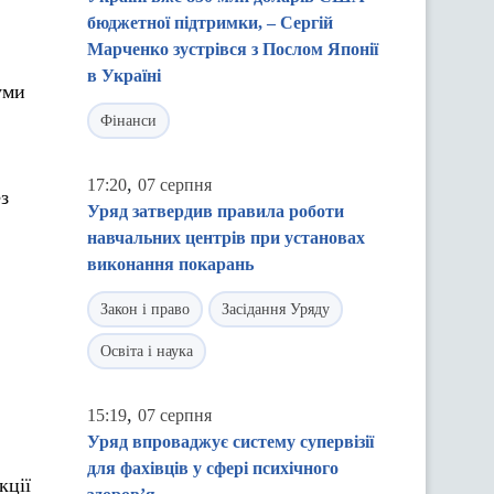
бюджетної підтримки, – Сергій
Марченко зустрівся з Послом Японії
в Україні
уми
Фінанси
,
17:20
07 серпня
з
Уряд затвердив правила роботи
навчальних центрів при установах
виконання покарань
Закон і право
Засідання Уряду
Освіта і наука
,
15:19
07 серпня
Уряд впроваджує систему супервізії
для фахівців у сфері психічного
кції