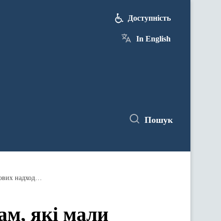
Доступність
In English
Пошук
Уряд затвердив компенсацію громадам, які мали вагому частку військового ПДФО у структурі своїх податкових надходжень
ам, які мали