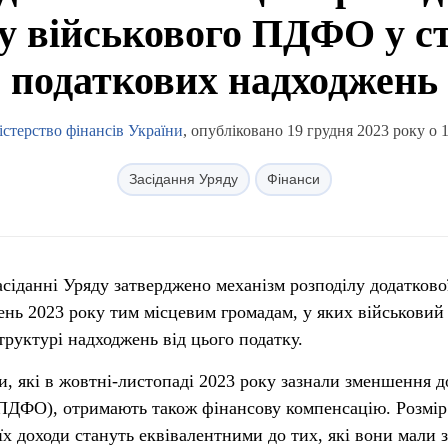
у військового ПДФО у ст
податкових надходжень
істерство фінансів України
, опубліковано 19 грудня 2023 року о 
Засідання Уряду
Фінанси
засіданні Уряду затверджено механізм розподілу додатково
день 2023 року тим місцевим громадам, у яких військов
труктурі надходжень від цього податку.
и, які в жовтні-листопаді 2023 року зазнали зменшення д
 ПДФО), отримають також фінансову компенсацію. Розмір
їх доходи стануть еквівалентними до тих, які вони мали з