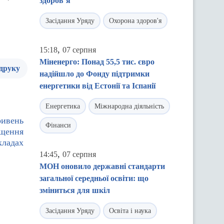
здоров’я
Засідання Уряду
Охорона здоров'я
,
15:18
07 серпня
Міненерго: Понад 55,5 тис. євро
 друку
надійшло до Фонду підтримки
енергетики від Естонії та Іспанії
Енергетика
Міжнародна діяльність
ривень
Фінанси
іщення
кладах
,
14:45
07 серпня
МОН оновило державні стандарти
загальної середньої освіти: що
зміниться для шкіл
Засідання Уряду
Освіта і наука