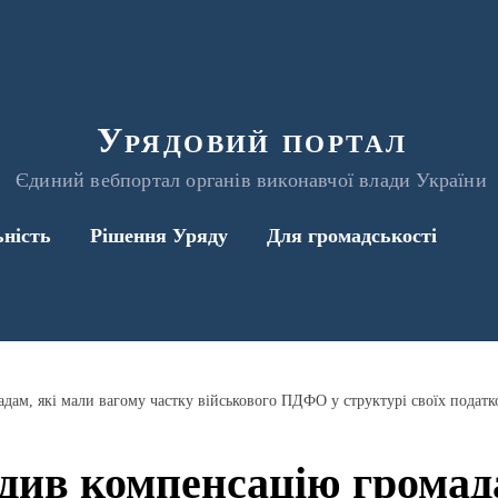
Урядовий портал
Єдиний вебпортал органів виконавчої влади України
ьність
Рішення Уряду
Для громадськості
див компенсацію громад