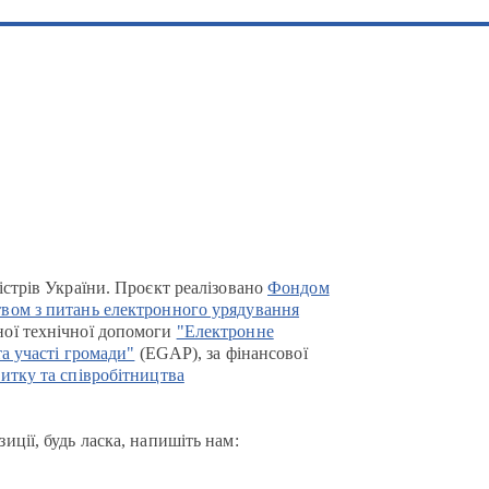
істрів України. Проєкт реалізовано
Фондом
вом з питань електронного урядування
ої технічної допомоги
"Електронне
та участі громади"
(EGAP), за фінансової
итку та співробітництва
иції, будь ласка, напишіть нам: