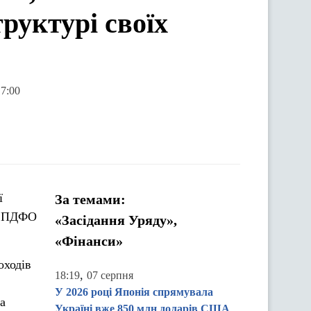
руктурі своїх
17:00
ї
За темами:
ий ПДФО
«Засідання Уряду»,
«Фінанси»
оходів
,
18:19
07 серпня
У 2026 році Японія спрямувала
а
Україні вже 850 млн доларів США