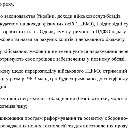
о року.
до законодавства України, доходи військовослужбовців
одатком на доходи фізичних осіб (ПДФО), і відповідні с
х заробітних плат. Однак, сума утриманого ПДФО одразу
жбовцям назад за рахунок коштів з державного бюджету.
 у військовослужбовців не зменшуються нарахування чере
 отримують своє грошове забезпечення у повному обсязі.
закону щодо перерозподілу військового ПДФО, отриманий
ці у розмірі 96,3 млрд грн буде спрямовано до спецфонду
ілі:
купівлі спецтехніки і обладнання (безпілотники, морські
спецзв'язку;
 виконання програм реформування та розвитку оборонно-
ровадження нових технологій та для виготовлення проду