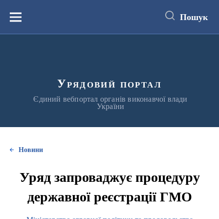
до
основного
Пошук
вмісту
Меню
Урядовий портал
Єдиний вебпортал органів виконавчої влади
України
Новини
Уряд запроваджує процедуру
державної реєстрації ГМО