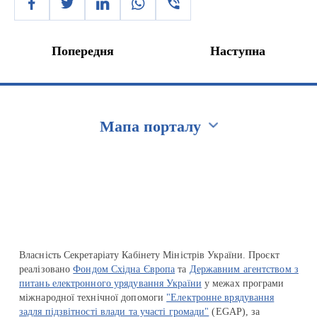
Попередня
Наступна
Мапа порталу
Перейти на сайт Ukraine.ua
Власність Секретаріату Кабінету Міністрів України. Проєкт
реалізовано
Фондом Східна Європа
та
Державним агентством з
питань електронного урядування України
у межах програми
міжнародної технічної допомоги
"Електронне врядування
задля підзвітності влади та участі громади"
(EGAP), за