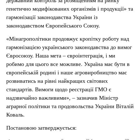
державний контроль за розміщенням на ринку
генетично модифікованих організмів i продукції» та
гармонізації законодавства України із
законодавством Європейського Союзу.
«Мінагрополітики продовжує кропітку роботу над
гармонізацією українського законодавства до вимог
Євросоюзу. Наша мета – євроінтеграція, і ми
робимо для цього все можливе. Україна має бути в
європейській родині і наше агровиробництво має
розвиватись на рівні найкращих світових
стандартів. Вимоги щодо реєстрації ГМО є
надзвичайно важливими», – зазначив Міністр
аграрної політики та продовольства України Віталій
Коваль.
Постановою затверджується: