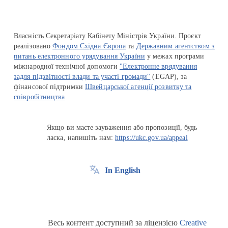
Власність Секретаріату Кабінету Міністрів України. Проєкт
реалізовано
Фондом Східна Європа
та
Державним агентством з
питань електронного урядування України
у межах програми
міжнародної технічної допомоги
"Електронне врядування
задля підзвітності влади та участі громади"
(EGAP), за
фінансової підтримки
Швейцарської агенції розвитку та
співробітництва
Якщо ви маєте зауваження або пропозиції, будь
ласка, напишіть нам:
https://ukc.gov.ua/appeal
In English
Весь контент доступний за ліцензією
Creative