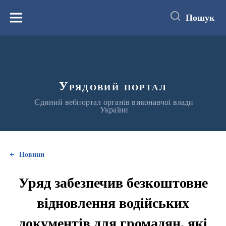
до
основного
Пошук
вмісту
Меню
Урядовий портал
Єдиний вебпортал органів виконавчої влади
України
Новини
Уряд забезпечив безкоштовне
відновлення водійських
документів для громадян, які