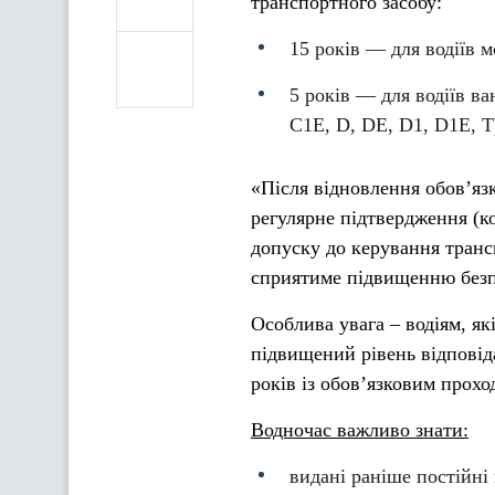
транспортного засобу:
15 років — для водіїв м
5 років — для водіїв ва
С1Е, D, DE, D1, D1Е, Т
«Після відновлення обов’язк
регулярне підтвердження (ко
допуску до керування транс
сприятиме підвищенню безпе
Особлива увага – водіям, я
підвищений рівень відповід
років із обов’язковим прох
Водночас важливо знати:
видані раніше постійні