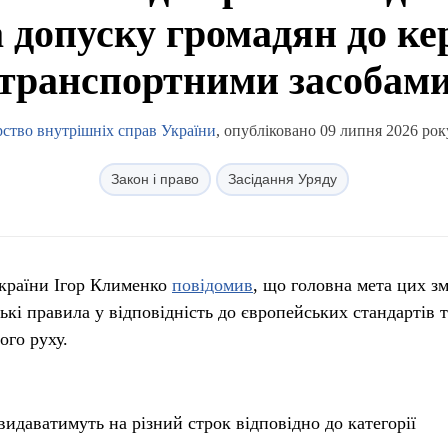
а допуску громадян до к
транспортними засобам
рство внутрішніх справ України
, опубліковано 09 липня 2026 рок
Закон і право
Засідання Уряду
України Ігор Клименко
повідомив
, що головна мета цих зм
кі правила у відповідність до європейських стандартів т
го руху.
видаватимуть на різний строк відповідно до категорії