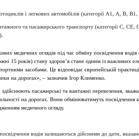
отоциклів і легкових автомобілів (категорії А1, А, В, В1,
нтажного та пасажирського транспорту (категорії С, СЕ, 
).
ових медичних оглядів під час обміну посвідчення водія
жні 15 років) стану здоров’я стане одним із важливих ел
портними засобами. Це відповідає європейській практиці
ки на дорогах», – зазначив Ігор Клименко.
кі здійснюють пасажирські та вантажні перевезення, зваж
альності на дорогах. Вони обмінюватимуть посвідчення к
одженням медичного огляду.
 посвідчення водія залишаються дійсними до дати, вказан