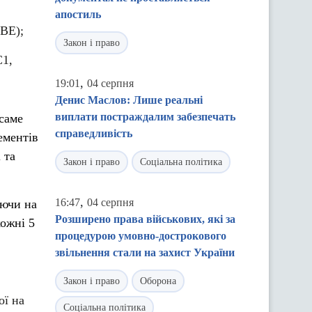
апостиль
 ВЕ);
Закон і право
С1,
,
19:01
04 серпня
Денис Маслов: Лише реальні
виплати постраждалим забезпечать
 саме
справедливість
ементів
 та
Закон і право
Соціальна політика
,
16:47
04 серпня
аючи на
Розширено права військових, які за
ожні 5
процедурою умовно-дострокового
звільнення стали на захист України
Закон і право
Оборона
ої на
Соціальна політика