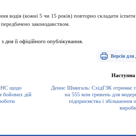
ння водія (кожні 5 чи 15 років) повторно складати іспити
 передбачено законодавством.
з дня її офіційного опублікування.
Версія для
Наступна
СНС щодо
Денис Шмигаль: СхідГЗК отримає 
ня бойових дій
на 555 млн гривень для модерн
роботи
підприємства і збільшення о
вироб