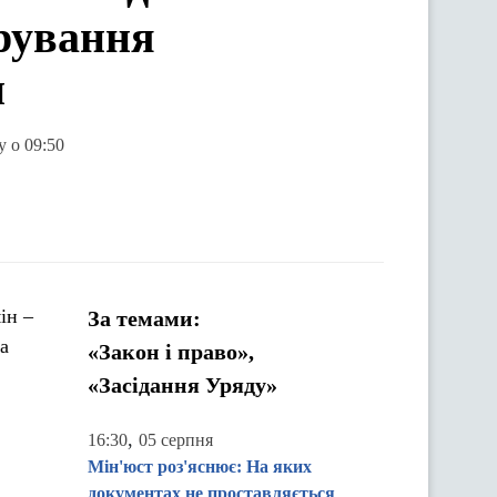
ерування
и
у о 09:50
ін –
За темами:
а
«Закон і право»,
«Засідання Уряду»
,
16:30
05 серпня
Мін'юст роз'яснює: На яких
документах не проставляється