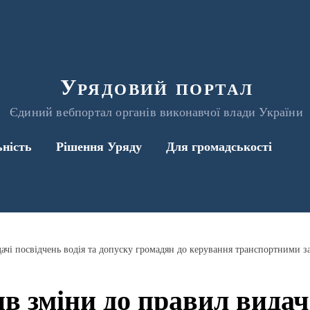
Урядовий портал
Єдиний вебпортал органів виконавчої влади України
ьність
Рішення Уряду
Для громадськості
ачі посвідчень водія та допуску громадян до керування транспортними з
в зміни до правил видач