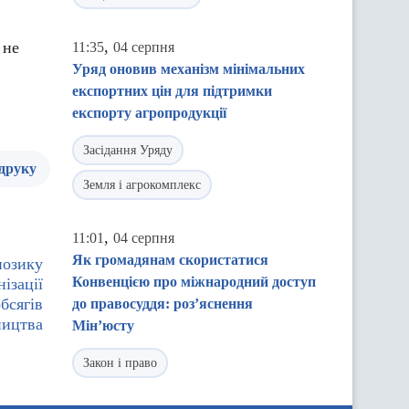
,
 не
11:35
04 серпня
Уряд оновив механізм мінімальних
експортних цін для підтримки
експорту агропродукції
Засідання Уряду
 друку
Земля і агрокомплекс
,
11:01
04 серпня
Як громадянам скористатися
позику
Конвенцією про міжнародний доступ
ізації
бсягів
до правосуддя: роз’яснення
ництва
Мін’юсту
Закон і право