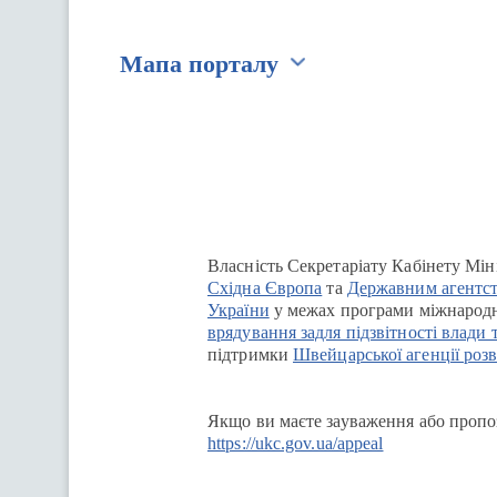
Мапа порталу
Перейти на сайт Ukraine.ua
Власність Секретаріату Кабінету Мін
Східна Європа
та
Державним агентст
України
у межах програми міжнародн
врядування задля підзвітності влади 
підтримки
Швейцарської агенції розв
Якщо ви маєте зауваження або пропоз
https://ukc.gov.ua/appeal