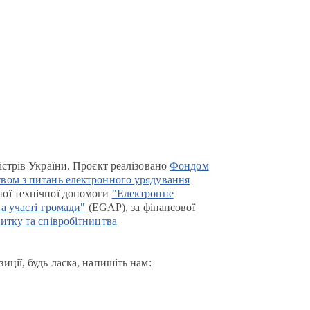
істрів України. Проєкт реалізовано
Фондом
вом з питань електронного урядування
ої технічної допомоги
"Електронне
та участі громади"
(EGAP), за фінансової
итку та співробітництва
иції, будь ласка, напишіть нам: