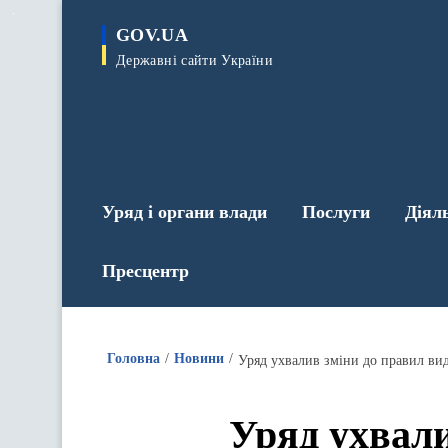
до
основного
GOV.UA
вмісту
Державні сайти України
Уряд і органи влади
Послуги
Діял
Пресцентр
Головна
Новини
Уряд ухвалив зміни до правил вид
Уряд ухвали