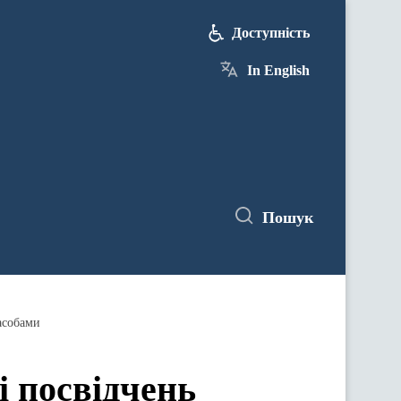
Доступність
In English
Пошук
асобами
і посвідчень