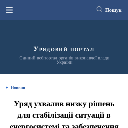
до
основного
Пошук
вмісту
Меню
Урядовий портал
Єдиний вебпортал органів виконавчої влади
України
Новини
Уряд ухвалив низку рішень
для стабілізації ситуації в
енергосистемі та забезпечення