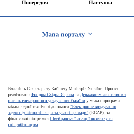
Попередня
Наступна
Мапа порталу
Перейти на сайт Ukraine.ua
Власність Секретаріату Кабінету Міністрів України. Проєкт
реалізовано
Фондом Східна Європа
та
Державним агентством з
питань електронного урядування України
у межах програми
міжнародної технічної допомоги
"Електронне врядування
задля підзвітності влади та участі громади"
(EGAP), за
фінансової підтримки
Швейцарської агенції розвитку та
співробітництва