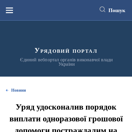
до
основного
Пошук
вмісту
Меню
Урядовий портал
Єдиний вебпортал органів виконавчої влади
України
Новини
Уряд удосконалив порядок
виплати одноразової грошової
допомоги постраждалим на