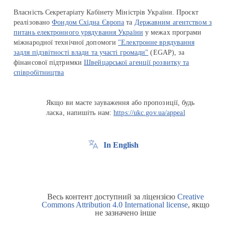
Власність Секретаріату Кабінету Міністрів України. Проєкт
реалізовано
Фондом Східна Європа
та
Державним агентством з
питань електронного урядування України
у межах програми
міжнародної технічної допомоги
"Електронне врядування
задля підзвітності влади та участі громади"
(EGAP), за
фінансової підтримки
Швейцарської агенції розвитку та
співробітництва
Якщо ви маєте зауваження або пропозиції, будь
ласка, напишіть нам:
https://ukc.gov.ua/appeal
In English
Весь контент доступний за ліцензією
Creative
Commons Attribution 4.0 International license
, якщо
не зазначено інше