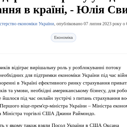
ання в країні, - Юлія Св
стерство економіки України
, опубліковано 07 липня 2023 року о 
Економіка
иків відіграє вирішальну роль у розблокуванні потоку
необхідних для підтримки економіки України під час війн
оренні в Україні ефективного ринку страхування прива
ків та умови, необхідні американському бізнесу, для роб
е йшлося під час онлайн зустрічі з питань страхування в
 Першого віце-прем'єр-міністра України – Міністра еконо
а Міністра торгівлі США Джини Раймондо.
асть у якому також взяли Посол України в США Оксана