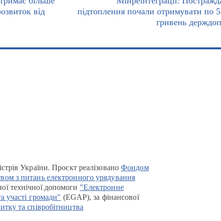
отримає більше
Мінреінтеграції: Постражда
розвиток від
підтоплення почали отримувати по 5
гривень держдо
істрів України. Проєкт реалізовано
Фондом
вом з питань електронного урядування
ої технічної допомоги
"Електронне
та участі громади"
(EGAP), за фінансової
итку та співробітництва