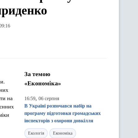
ириденко
09:16
За темою
и.
«Економіка»
тних
оти на
,
16:59
06 серпня
В Україні розпочався набір на
оєнних
програму підготовки громадських
міки
інспекторів з охорони довкілля
Екологія
Економіка