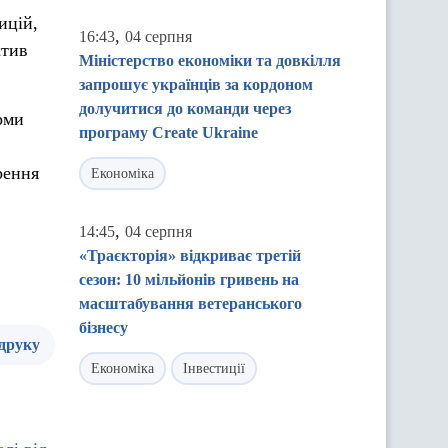
ицій,
,
16:43
04 серпня
ктив
Міністерство економіки та довкілля
запрошує українців за кордоном
долучитися до команди через
рми
програму Create Ukraine
рення
Економіка
,
14:45
04 серпня
«Траєкторія» відкриває третій
сезон: 10 мільйонів гривень на
масштабування ветеранського
бізнесу
 друку
Економіка
Інвестиції