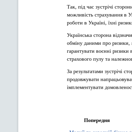
Так, під час зустрічі сторо
можливість страхування в У
роботи в Україні, їхні ризи
Українська сторона відзна
обміну даними про ризики, 
гарантувати воєнні ризики 
страхового пулу та належно
За результатами зустрічі с
продовжувати напрацьовуват
імплементувати домовленості
Попередня