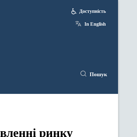
Доступність
In English
Пошук
вленні ринку