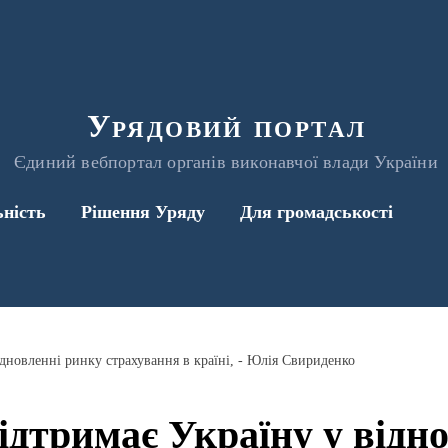
Урядовий портал
Єдиний вебпортал органів виконавчої влади України
ьність
Рішення Уряду
Для громадськості
дновленні ринку страхування в країні, - Юлія Свириденко
дтримає Україну у відно