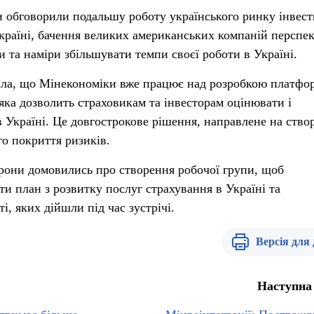
ни обговорили подальшу роботу українського ринку інвест
країні, бачення великих американських компаній перспе
ки та наміри збільшувати темпи своєї роботи в Україні.
чила, що Мінекономіки вже працює над розробкою платфо
яка дозволить страховикам та інвесторам оцінювати і
в Україні. Це довгострокове рішення, направлене на ство
го покриття ризиків.
торони домовились про створення робочої групи, щоб
и план з розвитку послуг страхування в Україні та
, яких дійшли під час зустрічі.
Версія для
Наступна