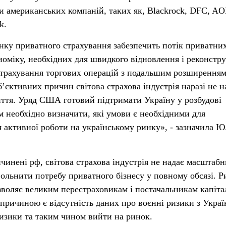
и американських компаній, таких як, Blackrock, DFC, A
k.
нку приватного страхування забезпечить потік приватни
номіку, необхідних для швидкого відновлення і реконстру
страхування торгових операцій з подальшим розширенням
б’єктивних причин світова страхова індустрія наразі не н
ття. Уряд США готовий підтримати Україну у розбудові
м необхідно визначити, які умови є необхідними для
 активної роботи на українському ринку», - зазначила Ю
ричинені рф, світова страхова індустрія не надає масштаб
вольнити потребу приватного бізнесу у повному обсязі. Р
воляє великим перестраховикам і постачальникам капіта
причиною є відсутність даних про воєнні ризики з Украї
изики та таким чином вийти на ринок.