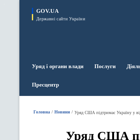
до
основного
GOV.UA
вмісту
Державні сайти України
Уряд і органи влади
Послуги
Діял
Пресцентр
Головна
Новини
Уряд США підтримає Україну у ві
Уряд США пі