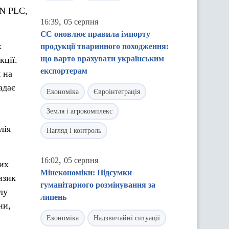
ON PLC,
,
16:39
05 серпня
ЄС оновлює правила імпорту
х
продукції тваринного походження:
що варто врахувати українським
кції.
експортерам
 на
адає
Економіка
Євроінтеграція
Земля і агрокомплекс
лія
Нагляд і контроль
,
16:02
05 серпня
них
Мінекономіки: Підсумки
изик
гуманітарного розмінування за
лу
липень
ни,
Економіка
Надзвичайні ситуації