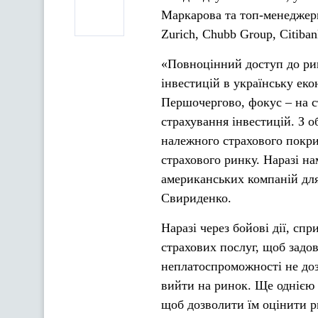
Маркарова та топ-менеджер
Zurich, Chubb Group, Citiban
«Повноцінний доступ до ри
інвестицій в українську еко
Першочергово, фокус – на 
страхування інвестицій. З о
належного страхового покри
страхового ринку. Наразі на
американських компаній для
Свириденко.
Наразі через бойові дії, сп
страхових послуг, щоб задо
неплатоспроможності не доз
вийти на ринок. Ще однією 
щоб дозволити їм оцінити р