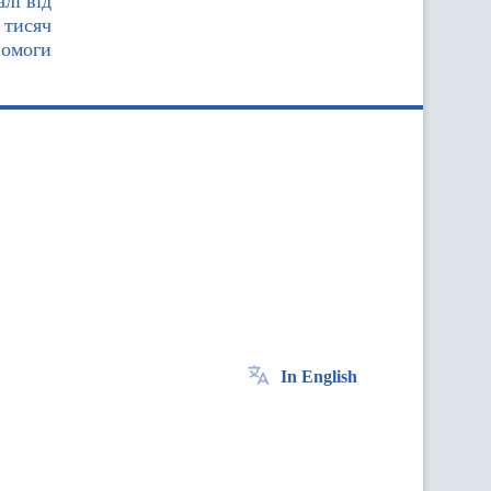
лі від
 тисяч
помоги
In English