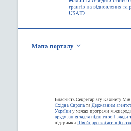
Малий та середній бізнес 
грантів на відновлення та 
USAID
Мапа порталу
Перейти на сайт Ukraine.ua
Власність Секретаріату Кабінету Мін
Східна Європа
та
Державним агентст
України
у межах програми міжнародн
врядування задля підзвітності влади 
підтримки
Швейцарської агенції розв