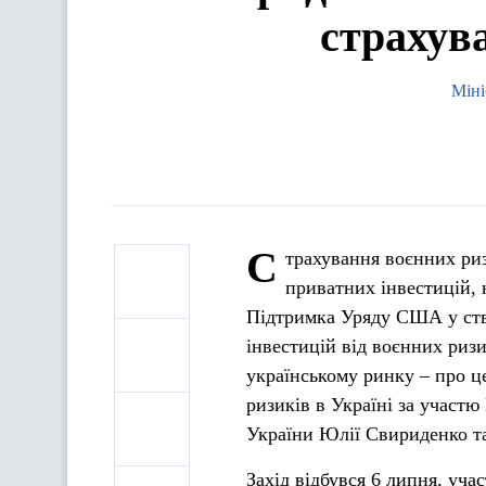
страхув
Міні
С
трахування воєнних риз
приватних інвестицій, 
Підтримка Уряду США у ств
інвестицій від воєнних ризи
українському ринку – про ц
ризиків в Україні за участю
України Юлії Свириденко т
Захід відбувся 6 липня, уч