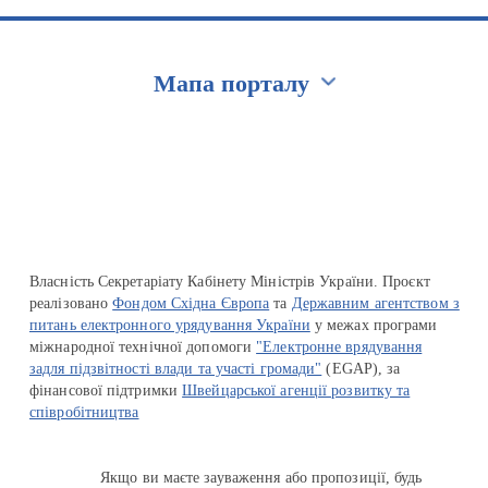
Мапа порталу
Перейти на сайт Ukraine.ua
Власність Секретаріату Кабінету Міністрів України. Проєкт
реалізовано
Фондом Східна Європа
та
Державним агентством з
питань електронного урядування України
у межах програми
міжнародної технічної допомоги
"Електронне врядування
задля підзвітності влади та участі громади"
(EGAP), за
фінансової підтримки
Швейцарської агенції розвитку та
співробітництва
Якщо ви маєте зауваження або пропозиції, будь