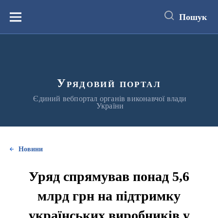
до
основного
Пошук
вмісту
Меню
Урядовий портал
Єдиний вебпортал органів виконавчої влади
України
Новини
Уряд спрямував понад 5,6
млрд грн на підтримку
українських виробників у