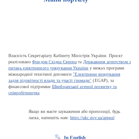
Перейти на сайт Ukraine.ua
Власність Секретаріату Кабінету Міністрів України. Проєкт
реалізовано
Фондом Східна Європа
та
Державним агентством з
питань електронного урядування України
у межах програми
міжнародної технічної допомоги
"Електронне врядування
задля підзвітності влади та участі громади"
(EGAP), за
фінансової підтримки
Швейцарської агенції розвитку та
співробітництва
Якщо ви маєте зауваження або пропозиції, будь
ласка, напишіть нам:
https://ukc.gov.ua/appeal
In English