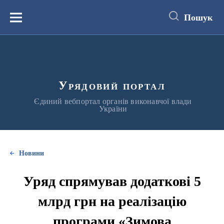
до
основного
Пошук
вмісту
Меню
Урядовий портал
Єдиний вебпортал органів виконавчої влади
України
Новини
Уряд спрямував додаткові 5
млрд грн на реалізацію
програми «Зимова