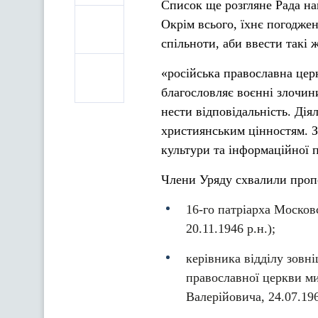
Список ще розгляне Рада на
Окрім всього, їхнє погодже
спільноти, аби ввести такі ж
«російська православна цер
благословляє воєнні злочини
нести відповідальність. Ді
християнським цінностям. З
культури та інформаційної 
Члени Уряду схвалили пропо
16-го патріарха Москов
20.11.1946 р.н.);
керівника відділу зовн
православної церкви ми
Валерійовича, 24.07.196