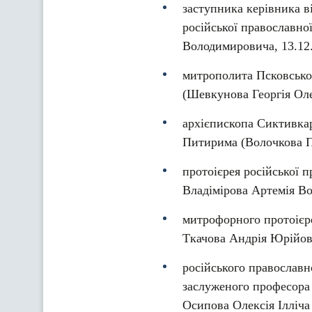
заступника керівника в
російської православн
Володимировича, 13.12.
митрополита Псковськог
(Шевкунова Георгія Оле
архієпископа Сиктивкар
Питирима (Волочкова Па
протоієрея російської 
Владімірова Артемія Во
митрофорного протоієре
Ткачова Андрія Юрійови
російського православно
заслуженого професора 
Осипова Олексія Ілліча 