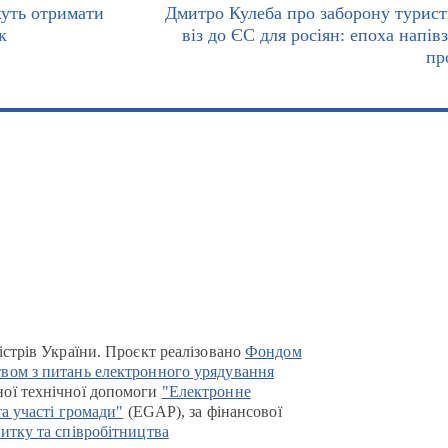
уть отримати
Дмитро Кулеба про заборону турис
к
віз до ЄС для росіян: епоха напів
пр
істрів України. Проєкт реалізовано
Фондом
вом з питань електронного урядування
ої технічної допомоги
"Електронне
та участі громади"
(EGAP), за фінансової
итку та співробітництва