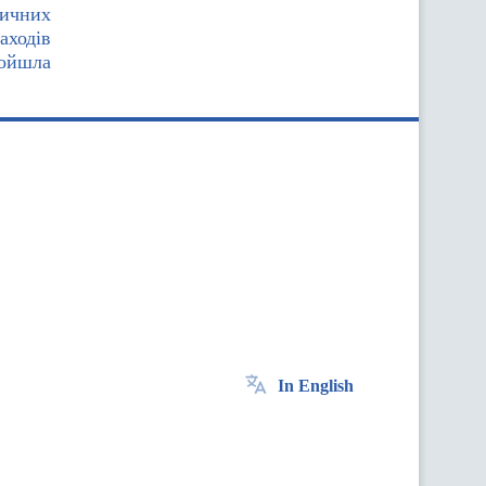
тичних
заходів
ойшла
In English