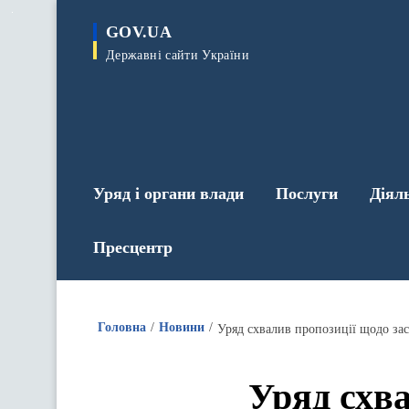
до
основного
GOV.UA
вмісту
Державні сайти України
Уряд і органи влади
Послуги
Діял
Пресцентр
Головна
Новини
Уряд схва