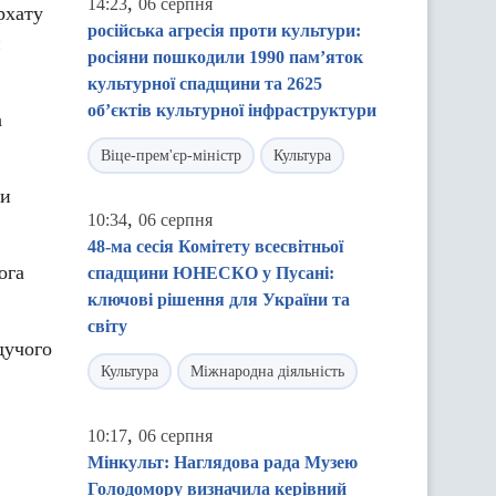
,
14:23
06 серпня
рхату
російська агресія проти культури:
и
росіяни пошкодили 1990 пам’яток
культурної спадщини та 2625
об’єктів культурної інфраструктури
а
Віце-прем'єр-міністр
Культура
ви
,
10:34
06 серпня
48-ма сесія Комітету всесвітньої
ога
спадщини ЮНЕСКО у Пусані:
ключові рішення для України та
світу
дучого
Культура
Міжнародна діяльність
,
10:17
06 серпня
Мінкульт: Наглядова рада Музею
Голодомору визначила керівний