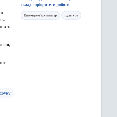
склад і пріоритети роботи
та
Віце-прем'єр-міністр
Культура
нь,
нів та
есів,
ної
 друку