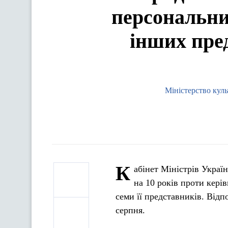
персональни
інших пре
Міністерство куль
К
абінет Міністрів Украї
на 10 років проти кері
семи її представників. Від
серпня.