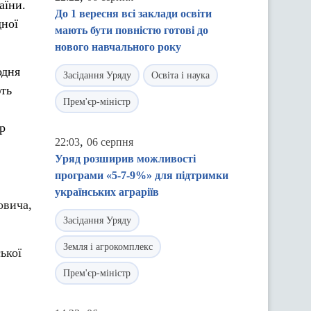
аїни.
До 1 вересня всі заклади освіти
дної
мають бути повністю готові до
нового навчального року
одня
Засідання Уряду
Освіта і наука
ють
Прем'єр-міністр
р
,
22:03
06 серпня
Уряд розширив можливості
програми «5-7-9%» для підтримки
українських аграріїв
овича,
Засідання Уряду
Земля і агрокомплекс
ької
Прем'єр-міністр