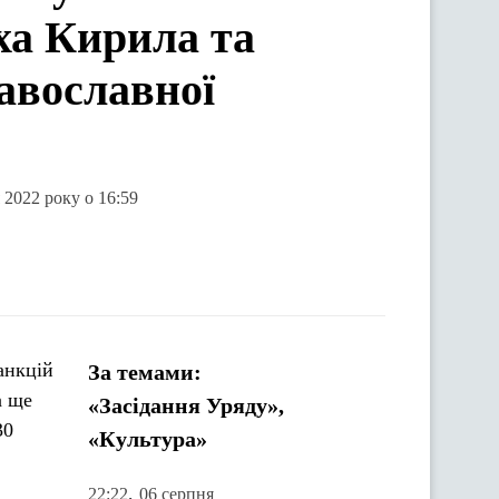
ха Кирила та
авославної
 2022 року о 16:59
анкцій
За темами:
а ще
«Засідання Уряду»,
30
«Культура»
,
22:22
06 серпня