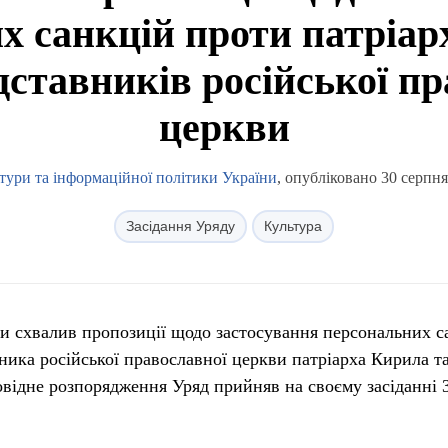
х санкцій проти патріар
дставників російської пр
церкви
тури та інформаційної політики України
, опубліковано 30 серпня
Засідання Уряду
Культура
ни схвалив пропозиції щодо застосування персональних с
вника російської православної церкви патріарха Кирила т
повідне розпорядження Уряд прийняв на своєму засіданні 