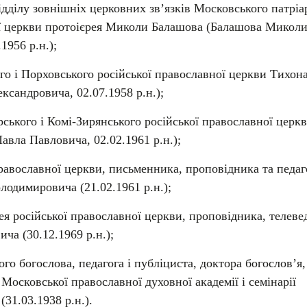
ідділу зовнішніх церковних зв’язків Московського патріа
ої церкви протоієрея Миколи Балашова (Балашова Микол
1956 р.н.);
о і Порховського російської православної церкви Тихон
ксандровича, 02.07.1958 р.н.);
ського і Комі-Зирянського російської православної церк
вла Павловича, 02.02.1961 р.н.);
православної церкви, письменника, проповідника та педаг
лодимировича (21.02.1961 р.н.);
я російської православної церкви, проповідника, телеве
ча (30.12.1969 р.н.);
го богослова, педагога і публіциста, доктора богослов’я,
Московської православної духовної академії і семінарії
(31.03.1938 р.н.).