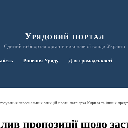
Урядовий портал
Єдиний вебпортал органів виконавчої влади України
ьність
Рішення Уряду
Для громадськості
лив пропозиції щодо за