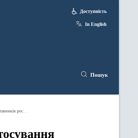
Доступність
In English
Пошук
Уряд схвалив пропозиції щодо застосування персональних санкцій проти патріарха Кирила та інших представників російської православної церкви
стосування