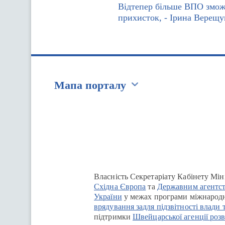
Відтепер більше ВПО змож
прихисток, - Ірина Верещу
Мапа порталу
Перейти на сайт Ukraine.ua
Власність Секретаріату Кабінету Мін
Східна Європа
та
Державним агентст
України
у межах програми міжнародн
врядування задля підзвітності влади 
підтримки
Швейцарської агенції розв