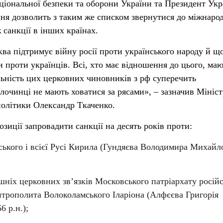
ціональної безпеки та оборони України та Президент Укр
ння дозволить з таким же списком звернутися до міжнаро
 санкції в інших країнах.
ква підтримує війну росії проти українського народу й щ
 проти українців. Всі, хто має відношення до цього, ма
яльність цих церковних чиновників з рф суперечить
лочинці не мають ховатися за рясами», – зазначив Мініст
політики Олександр Ткаченко.
зиції запровадити санкції на десять років проти:
ського і всієї Русі Кирила (Гундяєва Володимира Михайл
ішніх церковних зв’язків Московського патріархату російс
трополита Волоколамського Іларіона (Алфєєва Григорія
6 р.н.);