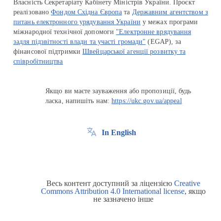
Власність Секретаріату Кабінету Міністрів України. Проєкт
реалізовано
Фондом Східна Європа
та
Державним агентством з
питань електронного урядування України
у межах програми
міжнародної технічної допомоги
"Електронне врядування
задля підзвітності влади та участі громади"
(EGAP), за
фінансової підтримки
Швейцарської агенції розвитку та
співробітництва
Якщо ви маєте зауваження або пропозиції, будь
ласка, напишіть нам:
https://ukc.gov.ua/appeal
In English
Весь контент доступний за ліцензією
Creative
Commons Attribution 4.0 International license
, якщо
не зазначено інше