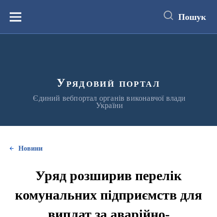
до
основного
Пошук
вмісту
Меню
Урядовий портал
Єдиний вебпортал органів виконавчої влади
України
Новини
Уряд розширив перелік
комунальних підприємств для
виплат за аварійно-