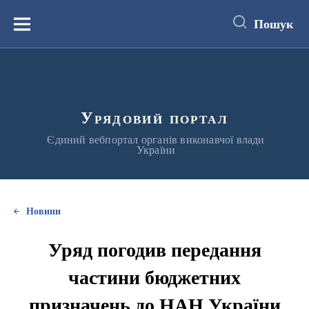
до
основного
Пошук
вмісту
Меню
Урядовий портал
Єдиний вебпортал органів виконавчої влади
України
Новини
Уряд погодив передання
частини бюджетних
призначень до НАН України