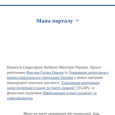
Мапа порталу
Перейти на сайт Ukraine.ua
Власність Секретаріату Кабінету Міністрів України. Проєкт
реалізовано
Фондом Східна Європа
та
Державним агентством з
питань електронного урядування України
у межах програми
міжнародної технічної допомоги
"Електронне врядування
задля підзвітності влади та участі громади"
(EGAP), за
фінансової підтримки
Швейцарської агенції розвитку та
співробітництва
Якщо ви маєте зауваження або пропозиції, будь