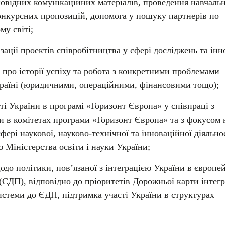
овідних комунікаційних матеріалів, проведення навчаль
онкурсних пропозицій, допомога у пошуку партнерів по
му світі;
ізації проектів співробітництва у сфері досліджень та інн
 про історії успіху та робота з конкретними проблемами
Україні (юридичними, операційними, фінансовими тощо);
ті України в програмі «Горизонт Європа» у співпраці з
 в комітетах програми «Горизонт Європа» та з фокусом 
фері наукової, науково-технічної та інноваційної діяльнос
 Міністерства освіти і науки України;
одо політики, пов’язаної з інтеграцією України в європе
(ЄДП), відповідно до пріоритетів Дорожньої карти інтегр
истеми до ЄДП, підтримка участі України в структурах