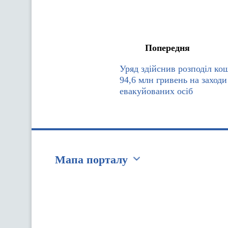
Попередня
Уряд здійснив розподіл кош
94,6 млн гривень на заходи
евакуйованих осіб
Мапа порталу
Перейти на сайт Ukraine.ua