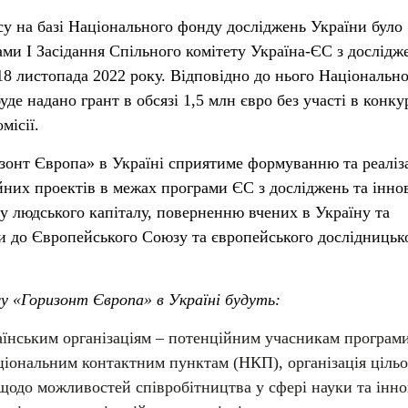
у на базі Національного фонду досліджень України було
ами І Засідання Спільного комітету Україна-ЄС з дослідж
-18 листопада 2022 року. Відповідно до нього Національн
де надано грант в обсязі 1,5 млн євро без участі в конк
місії.
зонт Європа» в Україні сприятиме формуванню та реаліза
йних проектів в межах програми ЄС з досліджень та інно
у людського капіталу, поверненню вчених в Україну та
ни до Європейського Союзу та європейського дослідницьк
у «Горизонт Європа» в Україні будуть:
аїнським організаціям – потенційним учасникам програм
ціональним контактним пунктам (НКП), організація ціль
щодо можливостей співробітництва у сфері науки та інно