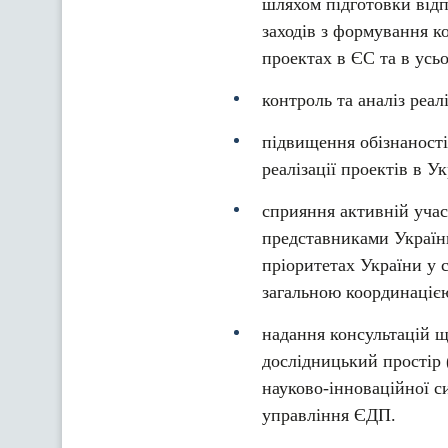
шляхом підготовки відп
заходів з формування к
проектах в ЄС та в усьо
контроль та аналіз реал
підвищення обізнаності
реалізації проектів в 
сприяння активній учас
представниками України
пріоритетах України у с
загальною координацією
надання консультацій щ
дослідницький простір 
науково-інноваційної с
управління ЄДП.