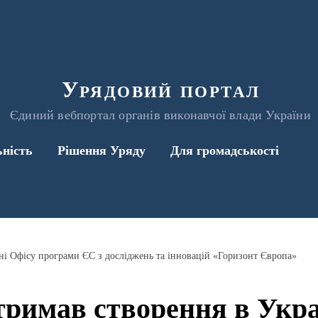
Урядовий портал
Єдиний вебпортал органів виконавчої влади України
ьність
Рішення Уряду
Для громадськості
ні Офісу програми ЄС з досліджень та інновацій «Горизонт Європа»
тримав створення в Укра