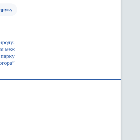
 друку
ироду:
ня меж
 парку
огора”