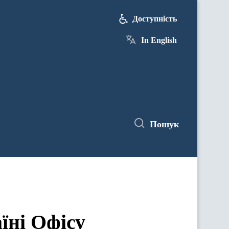
Доступність
In English
Пошук
їні Офісу