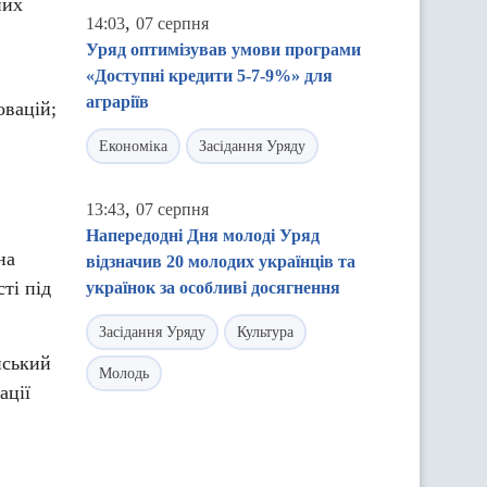
них
,
14:03
07 серпня
Уряд оптимізував умови програми
«Доступні кредити 5-7-9%» для
аграріїв
овацій;
Економіка
Засідання Уряду
,
13:43
07 серпня
Напередодні Дня молоді Уряд
на
відзначив 20 молодих українців та
ті під
українок за особливі досягнення
Засідання Уряду
Культура
йський
Молодь
ації