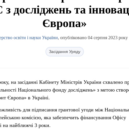
 з досліджень та інновац
Європа»
ерство освіти і науки України
, опубліковано 04 серпня 2023 року 
Засідання Уряду
року, на засіданні Кабінету Міністрів України схвалено п
яльності Національного фонду досліджень» з метою ство
онт Європа» в Україні.
ожливість для підписання грантової угоди між Націонал
ейською комісією, яка забезпечить фінансування Офісу
і на найближчі 3 роки.