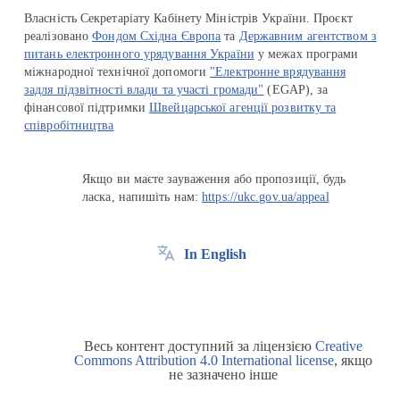
Власність Секретаріату Кабінету Міністрів України. Проєкт
реалізовано
Фондом Східна Європа
та
Державним агентством з
питань електронного урядування України
у межах програми
міжнародної технічної допомоги
"Електронне врядування
задля підзвітності влади та участі громади"
(EGAP), за
фінансової підтримки
Швейцарської агенції розвитку та
співробітництва
Якщо ви маєте зауваження або пропозиції, будь
ласка, напишіть нам:
https://ukc.gov.ua/appeal
In English
Весь контент доступний за ліцензією
Creative
Commons Attribution 4.0 International license
, якщо
не зазначено інше