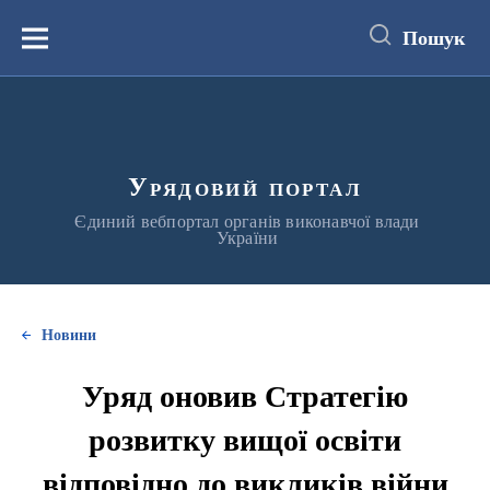
до
основного
Пошук
вмісту
Меню
Урядовий портал
Єдиний вебпортал органів виконавчої влади
України
Новини
Уряд оновив Стратегію
розвитку вищої освіти
відповідно до викликів війни