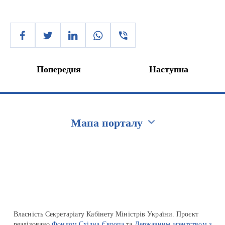
Попередня
Наступна
Мапа порталу
Перейти на сайт Ukraine.ua
Власність Секретаріату Кабінету Міністрів України. Проєкт
реалізовано
Фондом Східна Європа
та
Державним агентством з