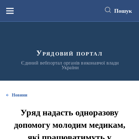
до
основного
Пошук
вмісту
Меню
Урядовий портал
Єдиний вебпортал органів виконавчої влади
України
Новини
Уряд надасть одноразову
допомогу молодим медикам,
які працюватимуть у