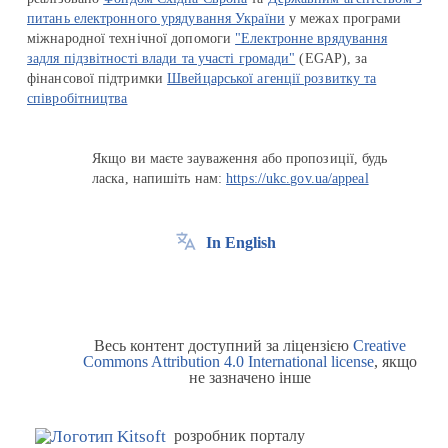
питань електронного урядування України
у межах програми
міжнародної технічної допомоги
"Електронне врядування
задля підзвітності влади та участі громади"
(EGAP), за
фінансової підтримки
Швейцарської агенції розвитку та
співробітництва
Якщо ви маєте зауваження або пропозиції, будь
ласка, напишіть нам:
https://ukc.gov.ua/appeal
In English
Весь контент доступний за ліцензією
Creative
Commons Attribution 4.0 International license
, якщо
не зазначено інше
розробник порталу