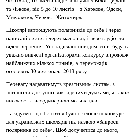
90. Понад 10 листів надіслали учні з Білої Церкви
та Львова, від 5 до 10 листів – з Харкова, Одеси,
Миколаєва, Черкас і Житомира.
Школярі запрошують полярників до себе і через
написані листи, і через малюнки, і через аудіо- та
відеозвернення. Усі надіслані повідомлення будуть
уважно вивчені організаторами конкурсу впродовж
найближчих кількох тижнів, а переможців
оголосять 30 листопада 2018 року.
Перевагу надаватимуть креативним листам, з
логічно та доступно викладеними думками, а також
високою та неординарною мотивацією.
Нагадуємо, що 1 жовтня було оголошено конкурс
для українських школярів під назвою «Запроси
полярника до себе». Щоб долучитися до нього,