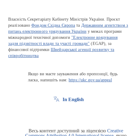
Власність Секретаріату Кабінету Міністрів України. Проєкт
реалізовано
Фондом Східна Європа
та
Державним агентством з
питань електронного урядування України
у межах програми
міжнародної технічної допомоги
"Електронне врядування
задля підзвітності влади та участі громади"
(EGAP), за
фінансової підтримки
Швейцарської агенції розвитку та
співробітництва
Якщо ви маєте зауваження або пропозиції, будь
ласка, напишіть нам:
https://ukc.gov.ua/appeal
In English
Весь контент доступний за ліцензією
Creative
Commons Attribution 4.0 International license
, якщо