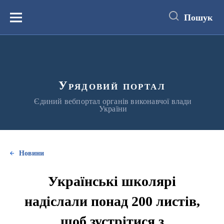
до
основного
Пошук
вмісту
Меню
Урядовий портал
Єдиний вебпортал органів виконавчої влади
України
Новини
Українські школярі
надіслали понад 200 листів,
щоб зустрітися з