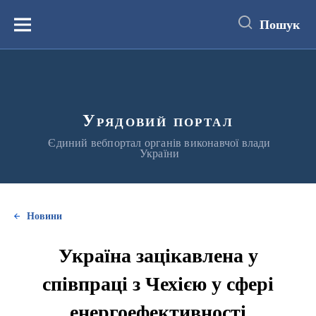
до
основного
Пошук
вмісту
Меню
Урядовий портал
Єдиний вебпортал органів виконавчої влади
України
Новини
Україна зацікавлена у
співпраці з Чехією у сфері
енергоефективності