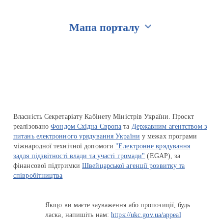
Мапа порталу
Перейти на сайт Ukraine.ua
Власність Секретаріату Кабінету Міністрів України. Проєкт
реалізовано
Фондом Східна Європа
та
Державним агентством з
питань електронного урядування України
у межах програми
міжнародної технічної допомоги
"Електронне врядування
задля підзвітності влади та участі громади"
(EGAP), за
фінансової підтримки
Швейцарської агенції розвитку та
співробітництва
Якщо ви маєте зауваження або пропозиції, будь
ласка, напишіть нам:
https://ukc.gov.ua/appeal