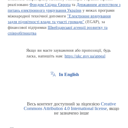
реалізовано
Фондом Східна Європа
та
Державним агентством з
питань електронного урядування України
у межах програми
міжнародної технічної допомоги
"Електронне врядування
задля підзвітності влади та участі громади"
(EGAP), за
фінансової підтримки
Швейцарської агенції розвитку та
співробітництва
Якщо ви маєте зауваження або пропозиції, будь
ласка, напишіть нам:
https://ukc.gov.ua/appeal
In English
Весь контент доступний за ліцензією
Creative
Commons Attribution 4.0 International license
, якщо
не зазначено інше