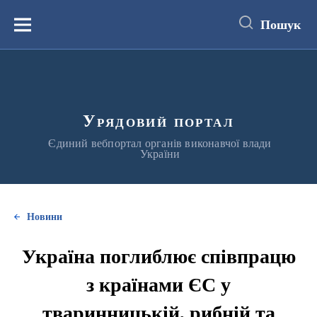
до
основного
Пошук
вмісту
Меню
Урядовий портал
Єдиний вебпортал органів виконавчої влади
України
Новини
Україна поглиблює співпрацю
з країнами ЄС у
тваринницькій, рибній та