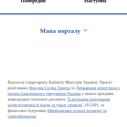
Попередня
Наступна
Мапа порталу
Перейти на сайт Ukraine.ua
Власність Секретаріату Кабінету Міністрів України. Проєкт
реалізовано
Фондом Східна Європа
та
Державним агентством з
питань електронного урядування України
у межах програми
міжнародної технічної допомоги
"Електронне врядування
задля підзвітності влади та участі громади"
(EGAP), за
фінансової підтримки
Швейцарської агенції розвитку та
співробітництва