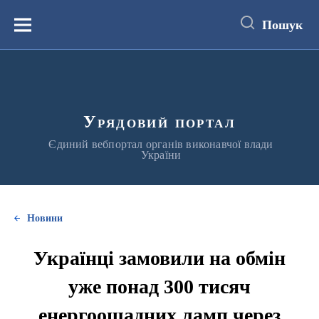
до
основного
Пошук
вмісту
Меню
Урядовий портал
Єдиний вебпортал органів виконавчої влади
України
Новини
Українці замовили на обмін
уже понад 300 тисяч
енергоощадних ламп через