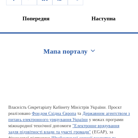
Попередня
Наступна
Мапа порталу
Перейти на сайт Ukraine.ua
Власність Секретаріату Кабінету Міністрів України. Проєкт
реалізовано
Фондом Східна Європа
та
Державним агентством з
питань електронного урядування України
у межах програми
міжнародної технічної допомоги
"Електронне врядування
задля підзвітності влади та участі громади"
(EGAP), за