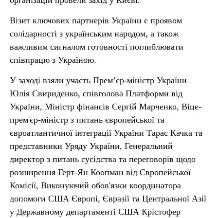
організацій провели захід у Києві.
Візит ключових партнерів України є проявом
солідарності з українським народом, а також
важливим сигналом готовності поглиблювати
співпрацю з Україною.
У заході взяли участь Прем’єр-міністр України
Юлія Свириденко, співголова Платформи від
України, Міністр фінансів Сергій Марченко, Віце-
прем'єр-міністр з питань європейської та
євроатлантичної інтеграції України Тарас Качка та
представники Уряду України, Генеральний
директор з питань сусідства та переговорів щодо
розширення Герт-Ян Коопман від Європейської
Комісії, Виконуючий обов'язки координатора
допомоги США Європі, Євразії та Центральної Азії
у Державному департаменті США Крістофер