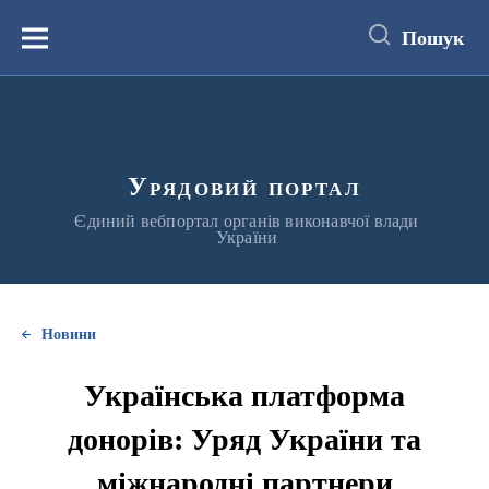
до
основного
Пошук
вмісту
Меню
Урядовий портал
Єдиний вебпортал органів виконавчої влади
України
Новини
Українська платформа
донорів: Уряд України та
міжнародні партнери