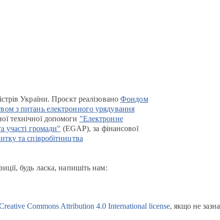
істрів України. Проєкт реалізовано
Фондом
вом з питань електронного урядування
ої технічної допомоги
"Електронне
та участі громади"
(EGAP), за фінансової
итку та співробітництва
иції, будь ласка, напишіть нам:
Creative Commons Attribution 4.0 International license
, якщо не зазн