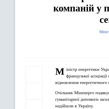
компаній у 
се
Мініс
М
іністр енергетики Ук
французької асоціації
відновлення енергетичного 
Очільник Міненерго подякув
гуманітарної допомоги зага
надійшли в Україну.