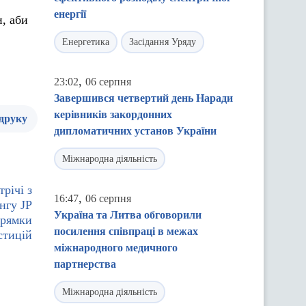
енергії
, аби
Енергетика
Засідання Уряду
,
23:02
06 серпня
Завершився четвертий день Наради
керівників закордонних
 друку
дипломатичних установ України
Міжнародна діяльність
трічі з
,
16:47
06 серпня
нгу JP
Україна та Литва обговорили
прямки
посилення співпраці в межах
стицій
міжнародного медичного
партнерства
Міжнародна діяльність