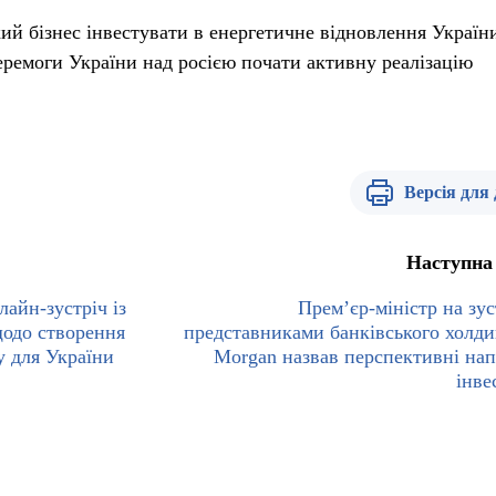
ий бізнес інвестувати в енергетичне відновлення України
еремоги України над росією почати активну реалізацію
Версія для
Наступна
айн-зустріч із
Прем’єр-міністр на зус
щодо створення
представниками банківського холди
у для України
Morgan назвав перспективні на
інве