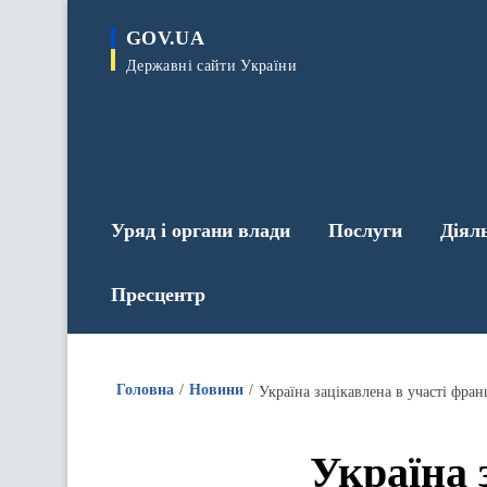
до
основного
GOV.UA
вмісту
Державні сайти України
Уряд і органи влади
Послуги
Діял
Пресцентр
Головна
Новини
Україна 