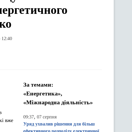
нергетичного
нко
 12:40
За темами:
«Енергетика»,
«Міжнародна діяльність»
в
,
09:37
07 серпня
кі вже
Уряд ухвалив рішення для більш
ефективного розподілу електричної