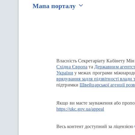
Мапа порталу
Перейти на сайт Ukraine.ua
Власність Секретаріату Кабінету Мін
Східна Європа
та
Державним агентст
України
у межах програми міжнародн
врядування задля підзвітності влади 
підтримки
Швейцарської агенції розв
Якщо ви маєте зауваження або пропоз
https://ukc.gov.ua/appeal
Весь контент доступний за ліцензією