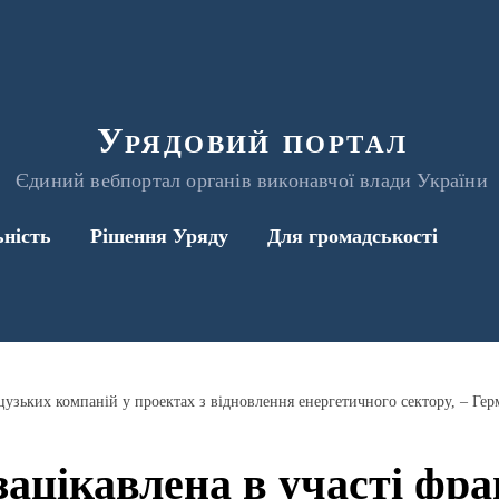
Урядовий портал
Єдиний вебпортал органів виконавчої влади України
ьність
Рішення Уряду
Для громадськості
зацікавлена в участі фр