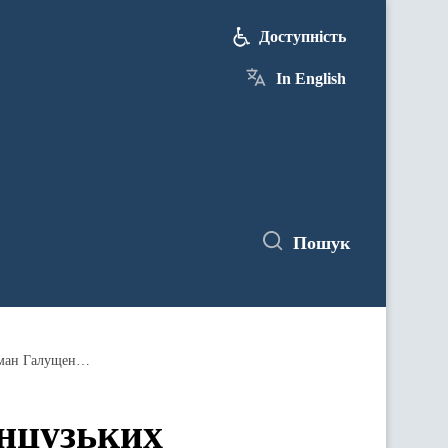
Доступність
In English
Пошук
Україна зацікавлена в участі французьких компаній у проектах з відновлення енергетичного сектору, – Герман Галущенко
анцузьких