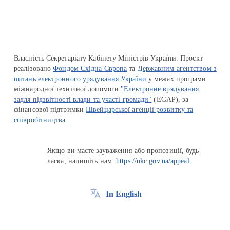
Власність Секретаріату Кабінету Міністрів України. Проєкт
реалізовано
Фондом Східна Європа
та
Державним агентством з
питань електронного урядування України
у межах програми
міжнародної технічної допомоги
"Електронне врядування
задля підзвітності влади та участі громади"
(EGAP), за
фінансової підтримки
Швейцарської агенції розвитку та
співробітництва
Якщо ви маєте зауваження або пропозиції, будь
ласка, напишіть нам:
https://ukc.gov.ua/appeal
In English