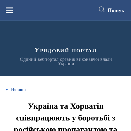
до
основного
Пошук
вмісту
Меню
Урядовий портал
Єдиний вебпортал органів виконавчої влади
України
Новини
Україна та Хорватія
співпрацюють у боротьбі з
російською пропагандою та