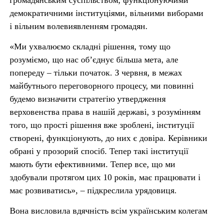
громадянським суспільством, функціонуючими
демократичними інституціями, вільними виборами
і вільним волевиявленням громадян.
«Ми ухвалюємо складні рішення, тому що
розуміємо, що нас об’єднує більша мета, але
попереду – тільки початок. З червня, в межах
майбутнього переговорного процесу, ми повинні
будемо визначити стратегію утвердження
верховенства права в нашій державі, з розумінням
того, що прості рішення вже зроблені, інституції
створені, функціонують, до них є довіра. Керівники
обрані у прозорий спосіб. Тепер такі інституції
мають бути ефективними. Тепер все, що ми
здобували протягом цих 10 років, має працювати і
має розвиватись», – підкреслила урядовиця.
Вона висловила вдячність всім українським колегам