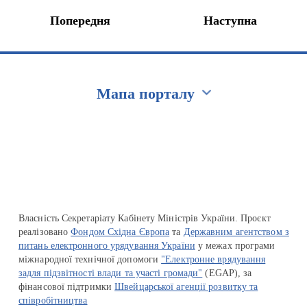
Попередня
Наступна
Мапа порталу
Перейти на сайт Ukraine.ua
Власність Секретаріату Кабінету Міністрів України. Проєкт
реалізовано
Фондом Східна Європа
та
Державним агентством з
питань електронного урядування України
у межах програми
міжнародної технічної допомоги
"Електронне врядування
задля підзвітності влади та участі громади"
(EGAP), за
фінансової підтримки
Швейцарської агенції розвитку та
співробітництва