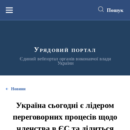
до
основного
Пошук
вмісту
Меню
Урядовий портал
Єдиний вебпортал органів виконавчої влади
України
Новини
Україна сьогодні є лідером
переговорних процесів щодо
членства в ЄС та ділиться