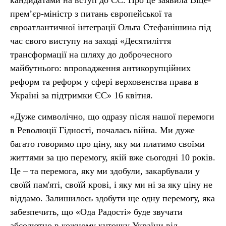
кандидатами на вступ до ЄС. Про це заявила Віце-
прем’єр-міністр з питань європейської та
євроатлантичної інтеграції Ольга Стефанішина під
час свого виступу на заході «Десятиліття
трансформації на шляху до доброчесного
майбутнього: впровадження антикорупційних
реформ та реформ у сфері верховенства права в
Україні за підтримки ЄС» 16 квітня.
«Дуже символічно, що одразу після нашої перемоги
в Революції Гідності, почалась війна. Ми дуже
багато говоримо про ціну, яку ми платимо своїми
життями за цю перемогу, якій вже сьогодні 10 років.
Це – та перемога, яку ми здобули, закарбували у
своїй пам'яті, своїй крові, і яку ми ні за яку ціну не
віддамо. Залишилось здобути ще одну перемогу, яка
забезпечить, що «Ода Радості» буде звучати
абсолютно в кожному куточку України від