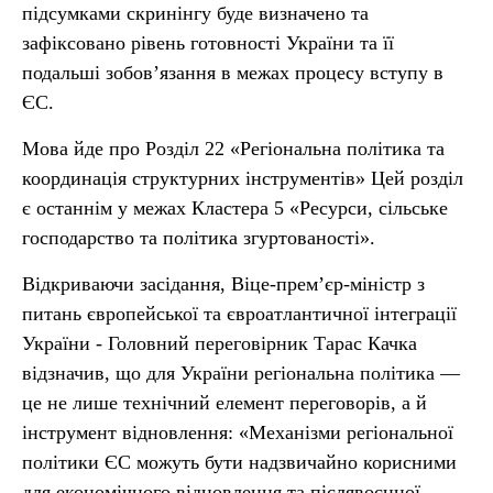
підсумками скринінгу буде визначено та
зафіксовано рівень готовності України та її
подальші зобовʼязання в межах процесу вступу в
ЄС.
Мова йде про Розділ 22 «Регіональна політика та
координація структурних інструментів» Цей розділ
є останнім у межах Кластера 5 «Ресурси, сільське
господарство та політика згуртованості».
Відкриваючи засідання, Віце-прем’єр-міністр з
питань європейської та євроатлантичної інтеграції
України - Головний переговірник Тарас Качка
відзначив, що для України регіональна політика —
це не лише технічний елемент переговорів, а й
інструмент відновлення: «Механізми регіональної
політики ЄС можуть бути надзвичайно корисними
для економічного відновлення та післявоєнної