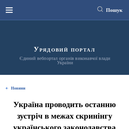
до
основного
Пошук
вмісту
Меню
Урядовий портал
Єдиний вебпортал органів виконавчої влади
України
Новини
Україна проводить останню
зустріч в межах скринінгу
українського законодавства