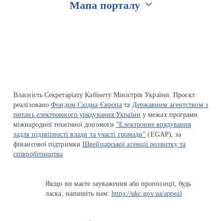
Мапа порталу
Перейти на сайт Ukraine.ua
Власність Секретаріату Кабінету Міністрів України. Проєкт
реалізовано
Фондом Східна Європа
та
Державним агентством з
питань електронного урядування України
у межах програми
міжнародної технічної допомоги
"Електронне врядування
задля підзвітності влади та участі громади"
(EGAP), за
фінансової підтримки
Швейцарської агенції розвитку та
співробітництва
Якщо ви маєте зауваження або пропозиції, будь
ласка, напишіть нам:
https://ukc.gov.ua/appeal