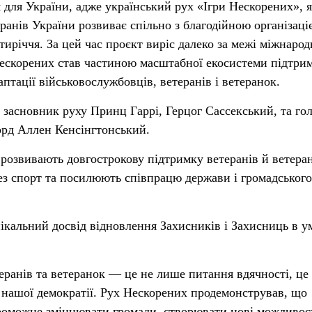
я для України, адже український рух «Ігри Нескорених», 
ранів України розвиває спільно з благодійною організаці
тиріччя. За цей час проєкт виріс далеко за межі міжнаро
Нескорених став частиною масштабної екосистеми підтри
даптації військовослужбовців, ветеранів і ветеранок.
засновник руху Принц Гаррі, Герцог Сассекський, та го
лорд Аллен Кенсінгтонський.
 розвивають довгострокову підтримку ветеранів й ветера
ез спорт та посилюють співпрацю держави і громадського
нікальний досвід відновлення Захисників і Захисниць в у
еранів та ветеранок — це не лише питання вдячності, це
 нашої демократії. Рух Нескорених продемонстрував, що
роможне зміцнювати громади, створювати нові можливост