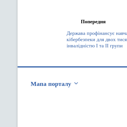
Попередня
Держава профінансує навча
кібербезпеки для двох тися
інвалідністю I та II групи
Мапа порталу
Перейти на сайт Ukraine.ua