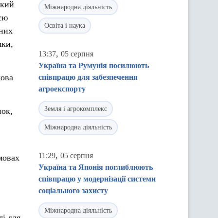
який
Міжнародна діяльність
єю
Освіта і наука
дних
мки,
,
13:37
05 серпня
Україна та Румунія посилюють
лова
співпрацю для забезпечення
агроекспорту
Земля і агрокомплекс
нок,
Міжнародна діяльність
,
11:29
05 серпня
мовах
Україна та Японія поглиблюють
співпрацю у модернізації системи
соціального захисту
Міжнародна діяльність
і для