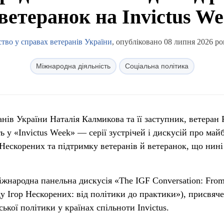
ветеранок на Invictus W
ство у справах ветеранів України
, опубліковано 08 липня 2026 ро
Міжнародна діяльність
Соціальна політика
ранів України Наталія Калмикова та її заступник, ветеран
ь у «Invictus Week» — серії зустрічей і дискусій про май
 Нескорених та підтримку ветеранів й ветеранок, що нині
жнародна панельна дискусія «The IGF Conversation: From
ду Ігор Нескорених: від політики до практики»), присвяч
ької політики у країнах спільноти Invictus.