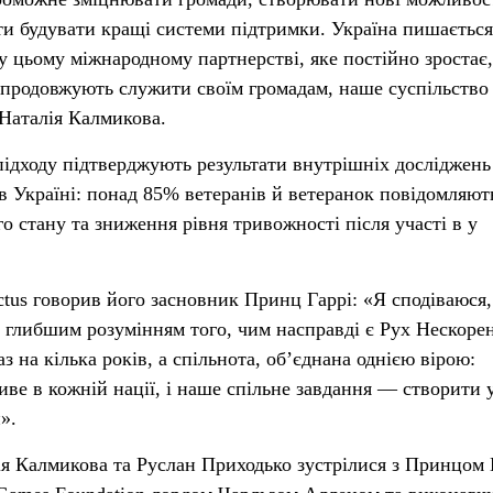
ати будувати кращі системи підтримки. Україна пишається
у цьому міжнародному партнерстві, яке постійно зростає
 продовжують служити своїм громадам, наше суспільство 
Наталія Калмикова.
підходу підтверджують результати внутрішніх досліджень
в Україні: понад 85% ветеранів й ветеранок повідомляют
 стану та зниження рівня тривожності після участі в у
ctus говорив його засновник Принц Гаррі: «Я сподіваюся
глибшим розумінням того, чим насправді є Рух Нескоре
з на кілька років, а спільнота, об’єднана однією вірою:
ве в кожній нації, і наше спільне завдання — створити 
».
ія Калмикова та Руслан Приходько зустрілися з Принцом 