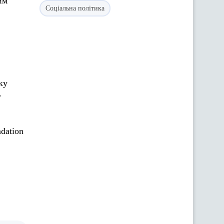
им
Соціальна політика
ку
у
dation