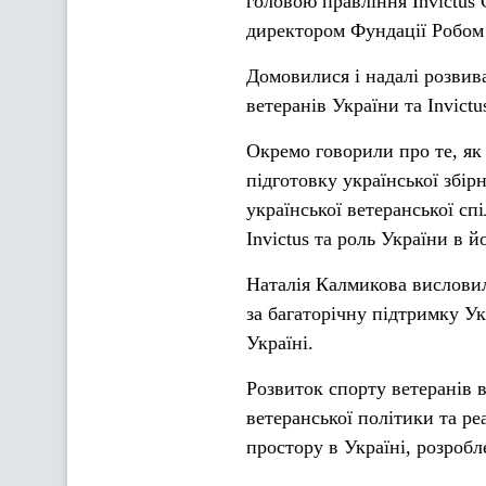
головою правління Invictus
директором Фундації Робом
Домовилися і надалі розвив
ветеранів України та Invict
Окремо говорили про те, як
підготовку української збір
української ветеранської с
Invictus та роль України в й
Наталія Калмикова висловил
за багаторічну підтримку Ук
Україні.
Розвиток спорту ветеранів в
ветеранської політики та реа
простору в Україні, розробл