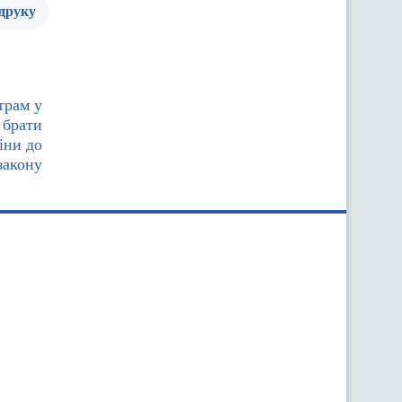
 друку
трам у
 брати
іни до
закону