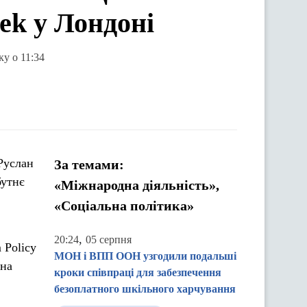
eek у Лондоні
ку о 11:34
 Руслан
За темами:
бутнє
«Міжнародна діяльність»,
«Соціальна політика»
,
20:24
05 серпня
 Policy
МОН і ВПП ООН узгодили подальші
ена
кроки співпраці для забезпечення
безоплатного шкільного харчування