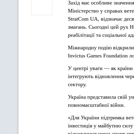
Захід має особливе значенн
Міністерство у справах вете
StratCom UA, відзначає деся
змагань. Сьогодні цей рух 
реабілітації та соціальної а
Міжнародну подію відкрили 
Invictus Games Foundation 
У центрі уваги — як країни
інтегрують відновлення чер
сектору.
Україна представила свій у
повномасштабної війни.
«Для України підтримка вет
інвестиція у майбутню силу
відновлення через спорт сп