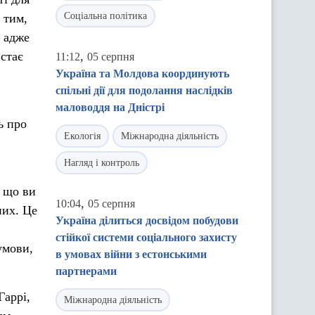
Соціальна політика
 тим,
, адже
стає
,
11:12
05 серпня
Україна та Молдова координують
спільні дії для подолання наслідків
маловоддя на Дністрі
ь про
Екологія
Міжнародна діяльність
Нагляд і контроль
, що ви
,
10:04
05 серпня
них. Це
Україна ділиться досвідом побудови
стійкої системи соціального захисту
умови,
в умовах війни з естонськими
партнерами
Гаррі,
Міжнародна діяльність