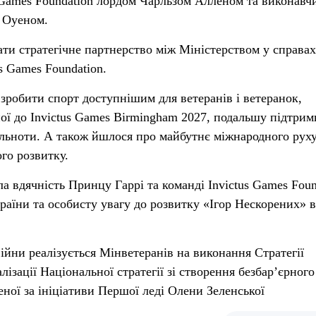
 Games Foundation лордом Чарльзом Алленом та виконавч
 Оуеном.
ати стратегічне партнерство між Міністерством у справах
us Games Foundation.
 зробити спорт доступнішим для ветеранів і ветеранок,
ної до Invictus Games Birmingham 2027, подальшу підтрим
пільноти. А також йшлося про майбутнє міжнародного рух
ого розвитку.
а вдячність Принцу Гаррі та команді Invictus Games Foun
раїни та особисту увагу до розвитку «Ігор Нескорених» в
ійни реалізується Мінветеранів на виконання Стратегії
лізації Національної стратегії зі створення безбарʼєрного
еної за ініціативи Першої леді Олени Зеленської