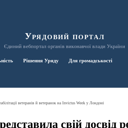
Урядовий портал
Єдиний вебпортал органів виконавчої влади України
ьність
Рішення Уряду
Для громадськості
абілітації ветеранів й ветеранок на Invictus Week у Лондоні
редставила свій досвід ре