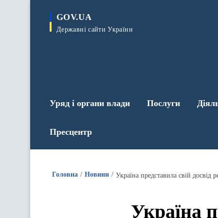
до
основного
GOV.UA
вмісту
Державні сайти України
Уряд і органи влади
Послуги
Діял
Пресцентр
Головна
Новини
Україна представила свій досвід ре
Україна п