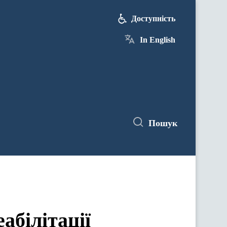
Доступність
In English
Пошук
абілітації