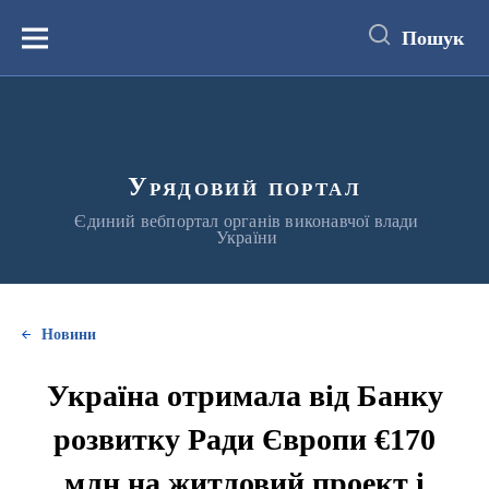
до
основного
Пошук
вмісту
Меню
Урядовий портал
Єдиний вебпортал органів виконавчої влади
України
Новини
Україна отримала від Банку
розвитку Ради Європи €170
млн на житловий проект і