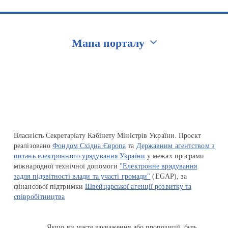
Мапа порталу
Перейти на сайт Ukraine.ua
Власність Секретаріату Кабінету Міністрів України. Проєкт
реалізовано
Фондом Східна Європа
та
Державним агентством з
питань електронного урядування України
у межах програми
міжнародної технічної допомоги
"Електронне врядування
задля підзвітності влади та участі громади"
(EGAP), за
фінансової підтримки
Швейцарської агенції розвитку та
співробітництва
Якщо ви маєте зауваження або пропозиції, будь