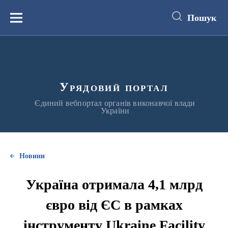
до
основного
Пошук
вмісту
Меню
Урядовий портал
Єдиний вебпортал органів виконавчої влади
України
Новини
Україна отримала 4,1 млрд
євро від ЄС в рамках
інструменту Ukraine Facility