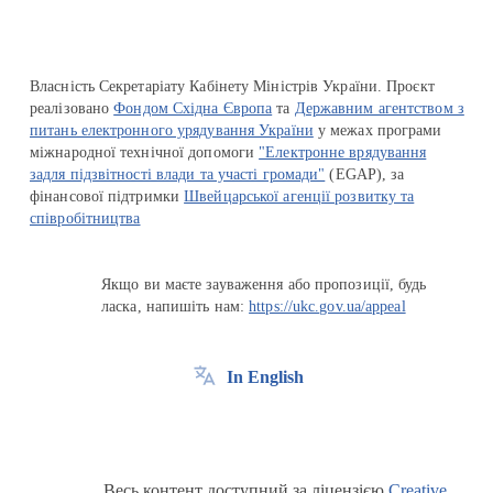
Власність Секретаріату Кабінету Міністрів України. Проєкт
реалізовано
Фондом Східна Європа
та
Державним агентством з
питань електронного урядування України
у межах програми
міжнародної технічної допомоги
"Електронне врядування
задля підзвітності влади та участі громади"
(EGAP), за
фінансової підтримки
Швейцарської агенції розвитку та
співробітництва
Якщо ви маєте зауваження або пропозиції, будь
ласка, напишіть нам:
https://ukc.gov.ua/appeal
In English
Весь контент доступний за ліцензією
Creative