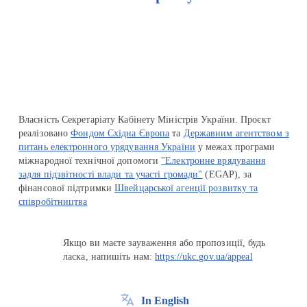
Перейти на сайт Ukraine.ua
Власність Секретаріату Кабінету Міністрів України. Проєкт
реалізовано
Фондом Східна Європа
та
Державним агентством з
питань електронного урядування України
у межах програми
міжнародної технічної допомоги
"Електронне врядування
задля підзвітності влади та участі громади"
(EGAP), за
фінансової підтримки
Швейцарської агенції розвитку та
співробітництва
Якщо ви маєте зауваження або пропозиції, будь
ласка, напишіть нам:
https://ukc.gov.ua/appeal
In English