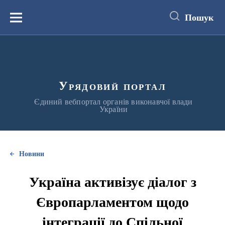
до
основного
Пошук
вмісту
Меню
Урядовий портал
Єдиний вебпортал органів виконавчої влади
України
Новини
Україна активізує діалог з
Європарламентом щодо
інтеграції до Спільної