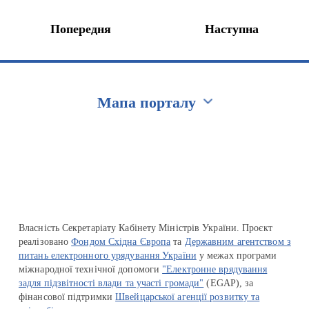
Попередня
Наступна
Мапа порталу
Перейти на сайт Ukraine.ua
Власність Секретаріату Кабінету Міністрів України. Проєкт
реалізовано
Фондом Східна Європа
та
Державним агентством з
питань електронного урядування України
у межах програми
міжнародної технічної допомоги
"Електронне врядування
задля підзвітності влади та участі громади"
(EGAP), за
фінансової підтримки
Швейцарської агенції розвитку та