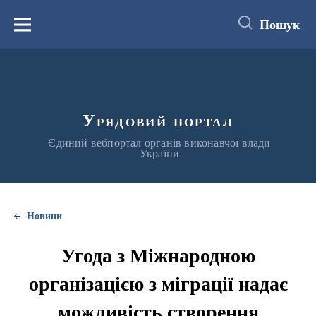
до
основного
Пошук
вмісту
Меню
Урядовий портал
Єдиний вебпортал органів виконавчої влади
України
Новини
Угода з Міжнародною
організацією з міграції надає
можливість створення