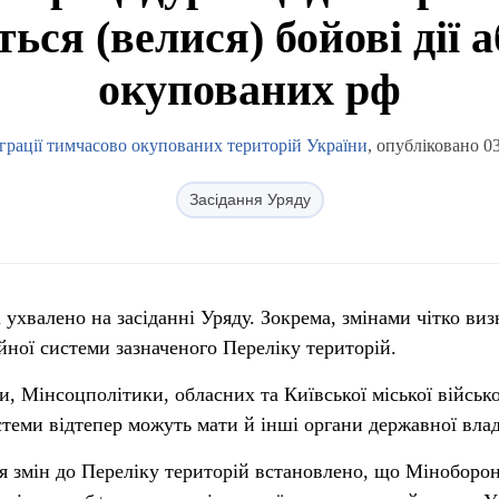
ться (велися) бойові дії 
окупованих рф
еграції тимчасово окупованих територій України
, опубліковано 0
Засідання Уряду
і ухвалено на засіданні Уряду. Зокрема, змінами чітко ви
йної системи зазначеного Переліку територій.
 Мінсоцполітики, обласних та Київської міської військ
стеми відтепер можуть мати й інші органи державної вла
 змін до Переліку територій встановлено, що Міноборо