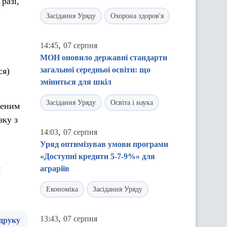
разі,
Засідання Уряду
Охорона здоров'я
,
14:45
07 серпня
МОН оновило державні стандарти
загальної середньої освіти: що
ся)
зміниться для шкіл
Засідання Уряду
Освіта і наука
щеним
зку з
,
14:03
07 серпня
Уряд оптимізував умови програми
«Доступні кредити 5-7-9%» для
я
аграріїв
Економіка
Засідання Уряду
,
13:43
07 серпня
 друку