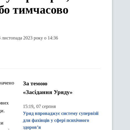
або тимчасово
3 листопада 2023 року о 14:36
значено
За темою
«Засідання Уряду»
ових
,
15:19
07 серпня
ди.
Уряд впроваджує систему супервізії
для фахівців у сфері психічного
ни
здоров’я