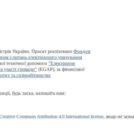
істрів України. Проєкт реалізовано
Фондом
вом з питань електронного урядування
ої технічної допомоги
"Електронне
та участі громади"
(EGAP), за фінансової
итку та співробітництва
иції, будь ласка, напишіть нам:
Creative Commons Attribution 4.0 International license
, якщо не зазн