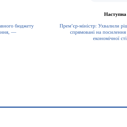
Наступна
авного бюджету
Прем’єр-міністр: Ухвалили рі
ання, —
спрямовані на посилення
економічної сті