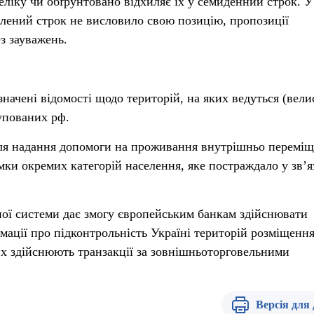
ліку чи обґрунтовано відхиляє їх у семиденний строк. У 
лений строк не висловило свою позицію, пропозиції
з зауважень.
начені відомості щодо територій, на яких ведуться (вели
купованих рф.
для надання допомоги на проживання внутрішньо перемі
мки окремих категорій населення, яке постраждало у зв’я
ої системи дає змогу європейським банкам здійснювати
мації про підконтрольність Україні територій розміщенн
их здійснюють транзакції за зовнішньоторговельними
Версія для