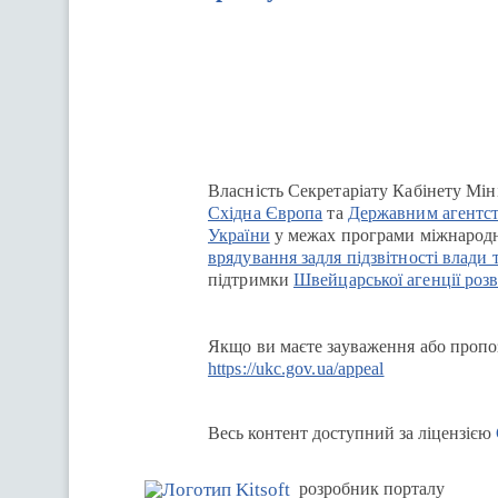
Перейти на сайт Ukraine.ua
Власність Секретаріату Кабінету Мін
Східна Європа
та
Державним агентст
України
у межах програми міжнародн
врядування задля підзвітності влади 
підтримки
Швейцарської агенції розв
Якщо ви маєте зауваження або пропоз
https://ukc.gov.ua/appeal
Весь контент доступний за ліцензією
розробник порталу