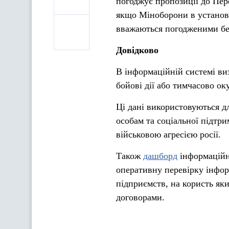
погоджує пропозиції до Пере
якщо Міноборони в установ
вважаються погодженими бе
Довідково
В інформаційній системі виз
бойові дії або тимчасово о
Ці дані використовуються 
особам та соціальної підтри
військовою агресією росії.
Також
дашборд
інформаційн
оперативну перевірку інфор
підприємств, на користь як
договорами.