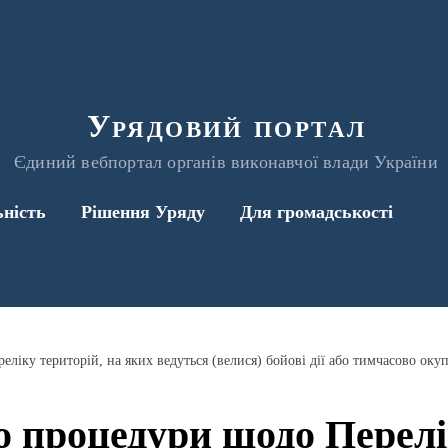
Урядовий портал
Єдиний вебпортал органів виконавчої влади України
ьність
Рішення Уряду
Для громадськості
ліку територій, на яких ведуться (велися) бойові дії або тимчасово оку
 процедури щодо Перелі