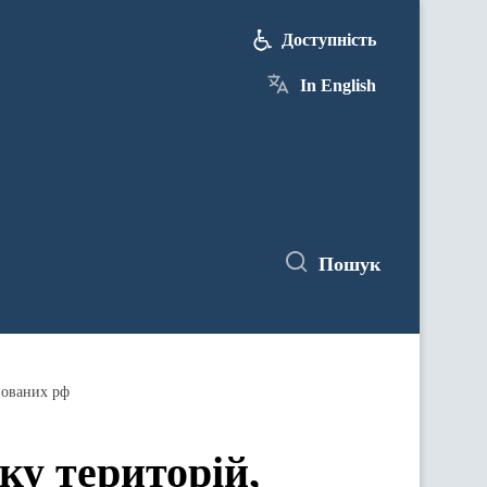
Доступність
In English
Пошук
пованих рф
ку територій,