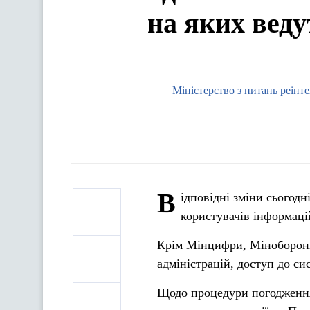
на яких веду
Міністерство з питань реінт
В
ідповідні зміни сьогодн
користувачів інформаці
Крім Мінцифри, Міноборони,
адміністрацій, доступ до си
Щодо процедури погодження