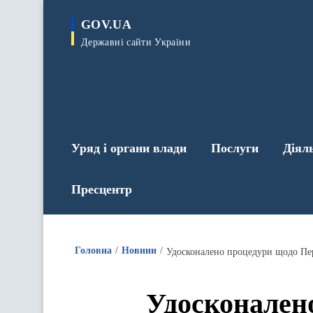
до
основного
GOV.UA
вмісту
Державні сайти України
Уряд і органи влади
Послуги
Діял
Пресцентр
Головна
Новини
Удосконалено процедури щодо Пере
Удосконалено