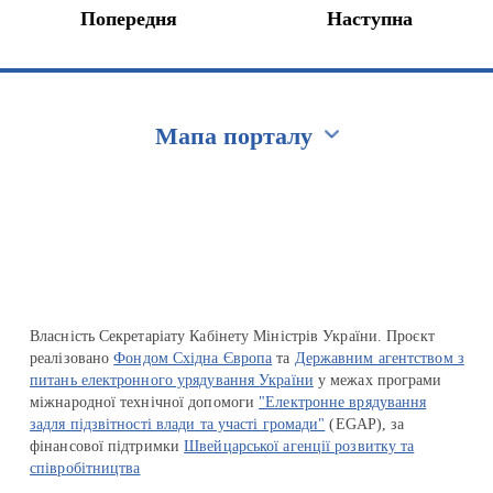
Попередня
Наступна
Мапа порталу
Перейти на сайт Ukraine.ua
Власність Секретаріату Кабінету Міністрів України. Проєкт
реалізовано
Фондом Східна Європа
та
Державним агентством з
питань електронного урядування України
у межах програми
міжнародної технічної допомоги
"Електронне врядування
задля підзвітності влади та участі громади"
(EGAP), за
фінансової підтримки
Швейцарської агенції розвитку та
співробітництва