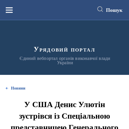
до
основного
Пошук
вмісту
Меню
Урядовий портал
Єдиний вебпортал органів виконавчої влади
України
Новини
У США Денис Улютін
зустрівся із Спеціальною
представницею Генерального