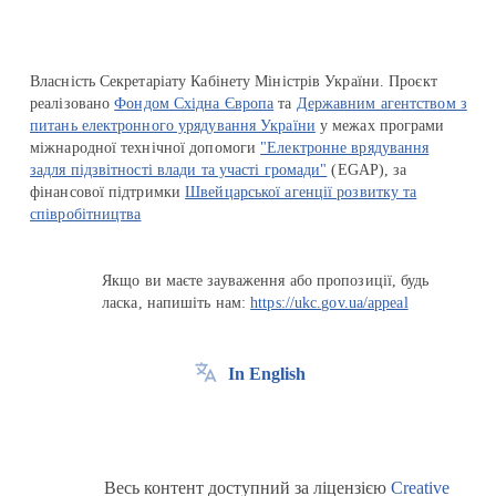
Власність Секретаріату Кабінету Міністрів України. Проєкт
реалізовано
Фондом Східна Європа
та
Державним агентством з
питань електронного урядування України
у межах програми
міжнародної технічної допомоги
"Електронне врядування
задля підзвітності влади та участі громади"
(EGAP), за
фінансової підтримки
Швейцарської агенції розвитку та
співробітництва
Якщо ви маєте зауваження або пропозиції, будь
ласка, напишіть нам:
https://ukc.gov.ua/appeal
In English
Весь контент доступний за ліцензією
Creative