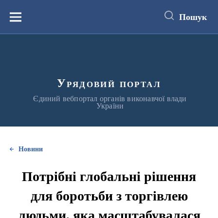
до
основного
Пошук
вмісту
Меню
Урядовий портал
Єдиний вебпортал органів виконавчої влади
України
Новини
Потрібні глобальні рішення
для боротьби з торгівлею
людьми, яка масштабувалася