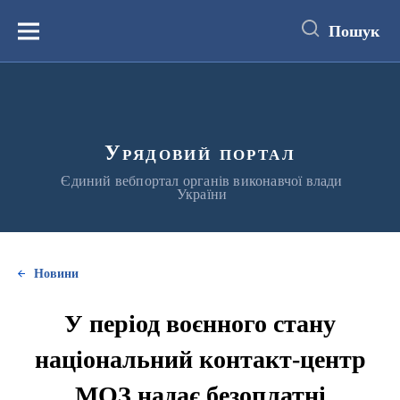
до
основного
Пошук
вмісту
Меню
Урядовий портал
Єдиний вебпортал органів виконавчої влади
України
Новини
У період воєнного стану
національний контакт-центр
МОЗ надає безоплатні