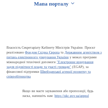
Мапа порталу
Перейти на сайт Ukraine.ua
Власність Секретаріату Кабінету Міністрів України. Проєкт
реалізовано
Фондом Східна Європа
та
Державним агентством з
питань електронного урядування України
у межах програми
міжнародної технічної допомоги
"Електронне врядування
задля підзвітності влади та участі громади"
(EGAP), за
фінансової підтримки
Швейцарської агенції розвитку та
співробітництва
Якщо ви маєте зауваження або пропозиції, будь
ласка, напишіть нам:
https://ukc.gov.ua/appeal