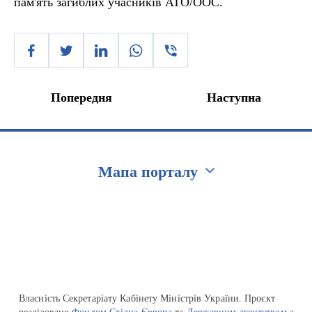
пам'ять загиблих учасників АТО/ООС.
Попередня
Наступна
Мапа порталу
Перейти на сайт Ukraine.ua
Власність Секретаріату Кабінету Міністрів України. Проєкт