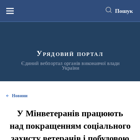
до
основного
Пошук
вмісту
Меню
Урядовий портал
Єдиний вебпортал органів виконавчої влади
України
Новини
У Мінветеранів працюють
над покращенням соціального
захисту ветеранів і побудовою