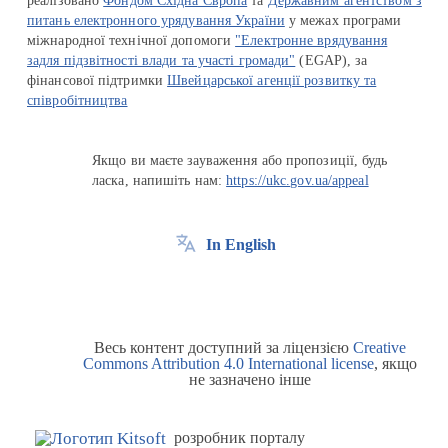
реалізовано
Фондом Східна Європа
та
Державним агентством з
питань електронного урядування України
у межах програми
міжнародної технічної допомоги
"Електронне врядування
задля підзвітності влади та участі громади"
(EGAP), за
фінансової підтримки
Швейцарської агенції розвитку та
співробітництва
Якщо ви маєте зауваження або пропозиції, будь
ласка, напишіть нам:
https://ukc.gov.ua/appeal
In English
Весь контент доступний за ліцензією
Creative
Commons Attribution 4.0 International license
, якщо
не зазначено інше
розробник порталу