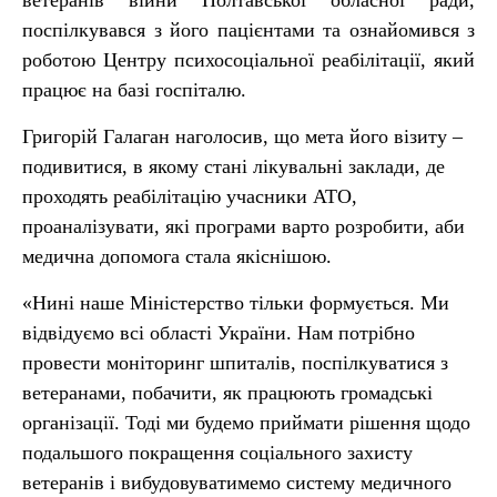
ветеранів війни Полтавської обласної ради,
поспілкувався з його пацієнтами та ознайомився з
роботою Центру психосоціальної реабілітації, який
працює на базі госпіталю.
Григорій Галаган наголосив, що мета його візиту –
подивитися, в якому стані лікувальні заклади, де
проходять реабілітацію учасники АТО,
проаналізувати, які програми варто розробити, аби
медична допомога стала якіснішою.
«Нині наше Міністерство тільки формується. Ми
відвідуємо всі області України. Нам потрібно
провести моніторинг шпиталів, поспілкуватися з
ветеранами, побачити, як працюють громадські
організації. Тоді ми будемо приймати рішення щодо
подальшого покращення соціального захисту
ветеранів і вибудовуватимемо систему медичного