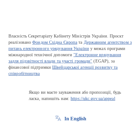
Власність Секретаріату Кабінету Міністрів України. Проєкт
реалізовано
Фондом Східна Європа
та
Державним агентством з
питань електронного урядування України
у межах програми
міжнародної технічної допомоги
"Електронне врядування
задля підзвітності влади та участі громади"
(EGAP), за
фінансової підтримки
Швейцарської агенції розвитку та
співробітництва
Якщо ви маєте зауваження або пропозиції, будь
ласка, напишіть нам:
https://ukc.gov.ua/appeal
In English