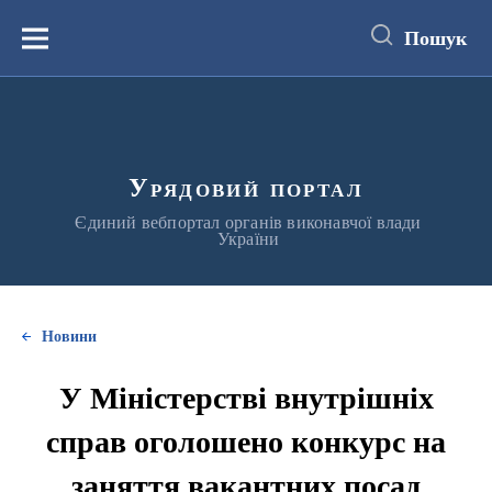
до
основного
Пошук
вмісту
Меню
Урядовий портал
Єдиний вебпортал органів виконавчої влади
України
Новини
У Міністерстві внутрішніх
справ оголошено конкурс на
заняття вакантних посад