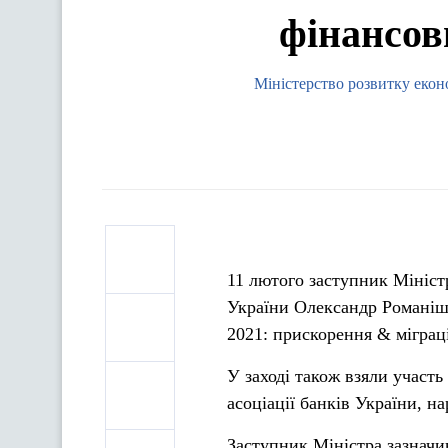
фінансов
Міністерство розвитку еконо
11 лютого заступник Міністр
України Олександр Романіши
2021: прискорення & міграці
У заході також взяли участ
асоціації банків України, на
Заступник Міністра зазначи