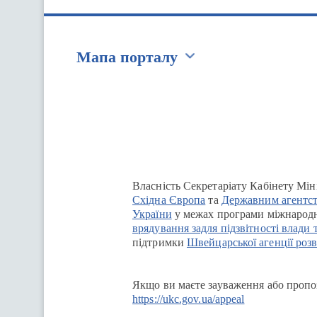
Мапа порталу
Перейти на сайт Ukraine.ua
Власність Секретаріату Кабінету Мін
Східна Європа
та
Державним агентст
України
у межах програми міжнародн
врядування задля підзвітності влади 
підтримки
Швейцарської агенції розв
Якщо ви маєте зауваження або пропоз
https://ukc.gov.ua/appeal