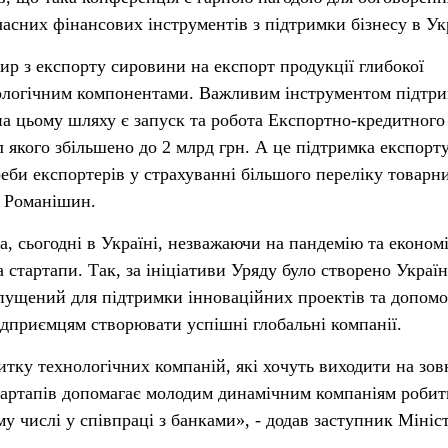
асних фінансових інструментів з підтримки бізнесу в Укр
ир з експорту сировини на експорт продукції глибокої
ологічним компонентами. Важливим інструментом підтри
а цьому шляху є запуск та робота Експортно-кредитного
л якого збільшено до 2 млрд грн. А це підтримка експорту
реби експортерів у страхуванні більшого переліку товарн
р Романішин.
, сьогодні в Україні, незважаючи на пандемію та економ
 стартапи. Так, за ініціативи Уряду було створено Украї
апущений для підтримки інноваційних проектів та допом
дприємцям створювати успішні глобальні компанії.
итку технологічних компаній, які хочуть виходити на зов
тартапів допомагає молодим динамічним компаніям робит
му числі у співпраці з банками», - додав заступник Мініс