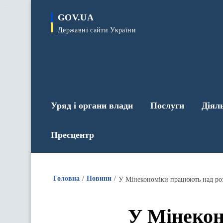
до
основного
GOV.UA
вмісту
Державні сайти України
Уряд і органи влади
Послуги
Діял
Пресцентр
Головна
Новини
У Мінекономіки працюють над ро
У Мінеко