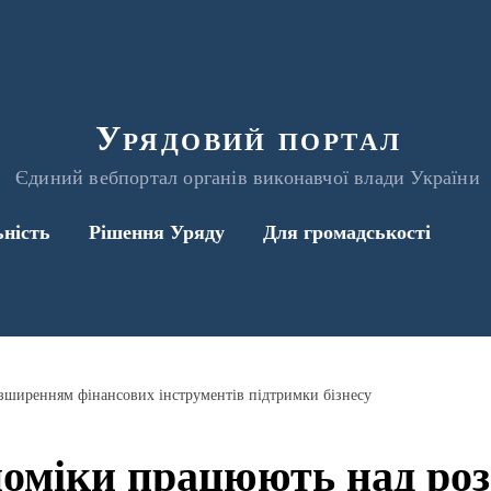
Урядовий портал
Єдиний вебпортал органів виконавчої влади України
ьність
Рішення Уряду
Для громадськості
зширенням фінансових інструментів підтримки бізнесу
номіки працюють над ро