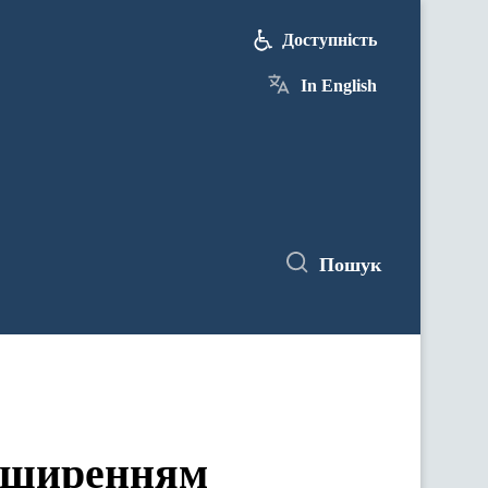
Доступність
In English
Пошук
зширенням