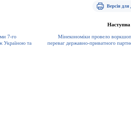
Версія для
Наступна
ами 7-го
Мінекономіки провело воркшо
іж Україною та
переваг державно-приватного партн