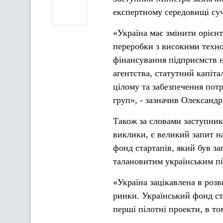
експертному середовищі суч
«Україна має змінити орієнт
переробки з високими техн
фінансування підприємств н
агентства, статутний капіта
цілому та забезпечення пот
груп», - зазначив Олександ
Також за словами заступника
виклики, є великий запит на
фонд стартапів, який був з
талановитим українським пі
«Україна зацікавлена в розв
ринки. Український фонд с
перші пілотні проекти, в то