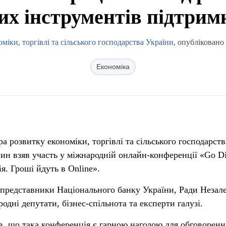
их інструментів підтримк
міки, торгівлі та сільського господарства України
, опубліковано
Економіка
а розвитку економіки, торгівлі та сільського господарств
н взяв участь у міжнародній онлайн-конференції «Go Dig
я. Гроші йдуть в Online».
ь представники Національного банку України, Ради Незал
родні депутати, бізнес-спільнота та експерти галузі.
в, що така конференція є гарною нагодою для обговоренн