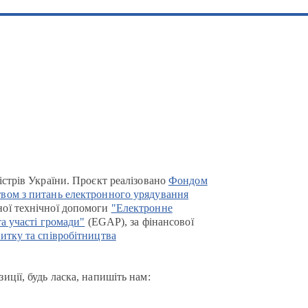
істрів України. Проєкт реалізовано
Фондом
вом з питань електронного урядування
ої технічної допомоги
"Електронне
та участі громади"
(EGAP), за фінансової
итку та співробітництва
иції, будь ласка, напишіть нам: