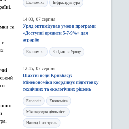
Економіка
Інфраструктура
аїні.
,
14:03
07 серпня
Уряд оптимізував умови програми
мки та
«Доступні кредити 5-7-9%» для
аграріїв
 в
их
Економіка
Засідання Уряду
,
12:45
07 серпня
ічні
Шахтні води Кривбасу:
нський
Мінекономіки координує підготовку
оги
технічних та екологічних рішень
Екологія
Економіка
нішні
Міжнародна діяльність
и
тра.
Нагляд і контроль