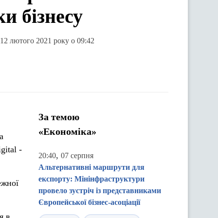
и бізнесу
 12 лютого 2021 року о 09:42
За темою
«Економіка»
а
ital -
,
20:40
07 серпня
Альтернативні маршрути для
експорту: Мінінфраструктури
ежної
провело зустріч із представниками
Європейської бізнес-асоціації
я в